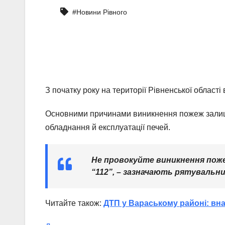
#Новини Рівного
З початку року на території Рівненської област
Основними причинами виникнення пожеж залиш
обладнання й експлуатації печей.
Не провокуйте виникнення поже
“112”
, – зазначають рятувальни
Читайте також:
ДТП у Вараському районі: вн