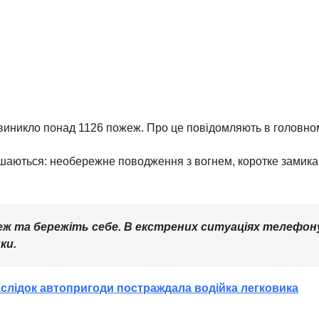
і виникло понад 1126 пожеж. Про це повідомляють в головно
аються: необережне поводження з вогнем, коротке замика
ж та бережіть себе. В екстрених ситуаціях телефон
ки.
аслідок автопригоди постраждала водійка легковика