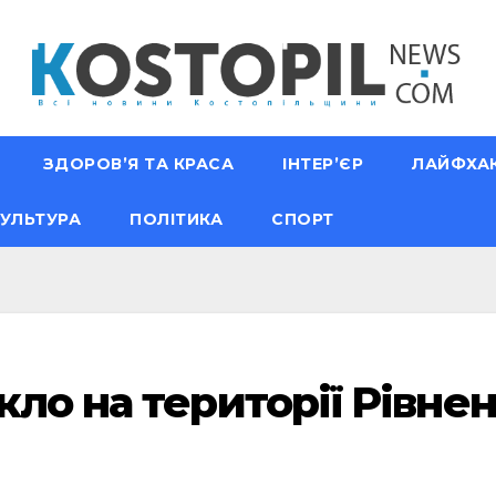
ЗДОРОВ’Я ТА КРАСА
ІНТЕР’ЄР
ЛАЙФХА
УЛЬТУРА
ПОЛІТИКА
СПОРТ
кло на території Рівн