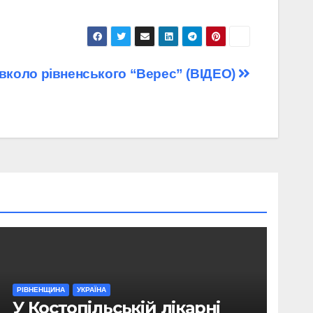
вколо рівненського “Верес” (ВІДЕО)
РІВНЕНЩИНА
УКРАЇНА
У Костопільській лікарні