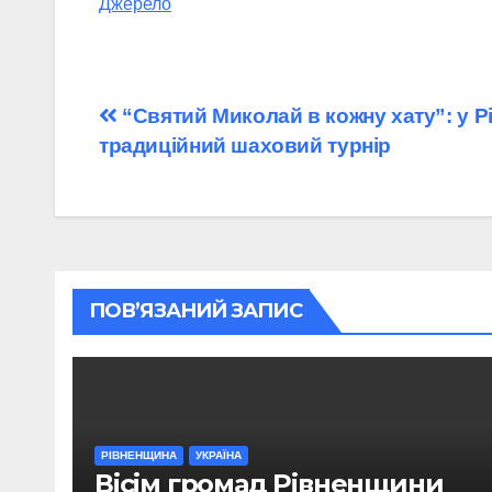
Джерело
Навігація
“Святий Миколай в кожну хату”: у 
традиційний шаховий турнір
записів
ПОВ’ЯЗАНИЙ ЗАПИС
РІВНЕНЩИНА
УКРАЇНА
Вісім громад Рівненщини