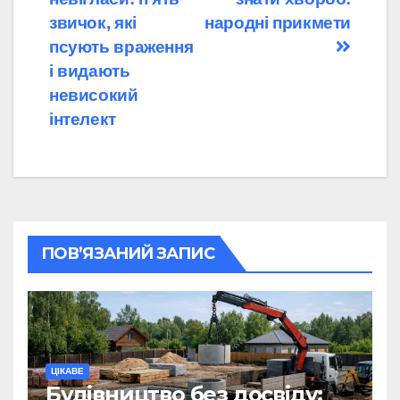
звичок, які
народні прикмети
псують враження
і видають
невисокий
інтелект
ПОВ’ЯЗАНИЙ ЗАПИС
ЦІКАВЕ
Будівництво без досвіду: