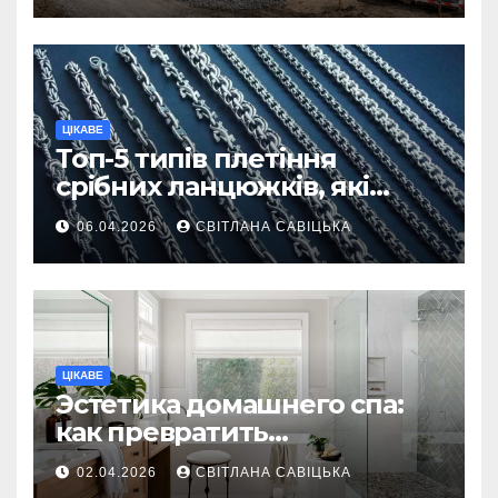
ЦІКАВЕ
Топ-5 типів плетіння
срібних ланцюжків, які
вважаються
06.04.2026
СВІТЛАНА САВІЦЬКА
найнадійнішими
ЦІКАВЕ
Эстетика домашнего спа:
как превратить
ежедневную гигиену в
02.04.2026
СВІТЛАНА САВІЦЬКА
восстанавливающий