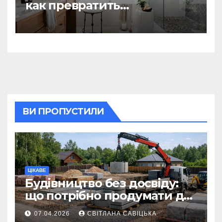
как превратить
ежедневную гигиену в
восстанавливающий
ритуал
ВИ ПРОПУСТИЛИ
ЦІКАВЕ
Будівництво без досвіду:
що потрібно продумати до
першої доставки на
07.04.2026
СВІТЛАНА САВІЦЬКА
ділянку