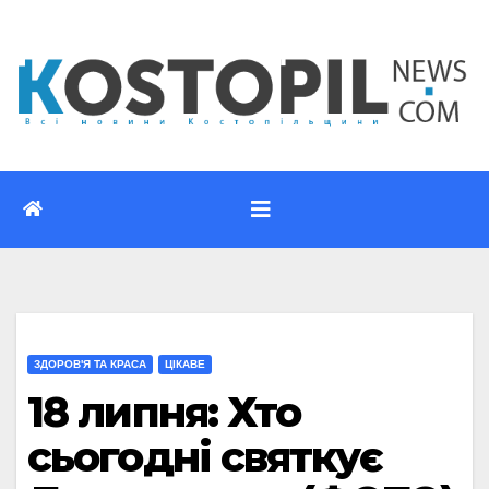
Перейти
до
вмісту
ЗДОРОВ'Я ТА КРАСА
ЦІКАВЕ
18 липня: Хто
сьогодні святкує