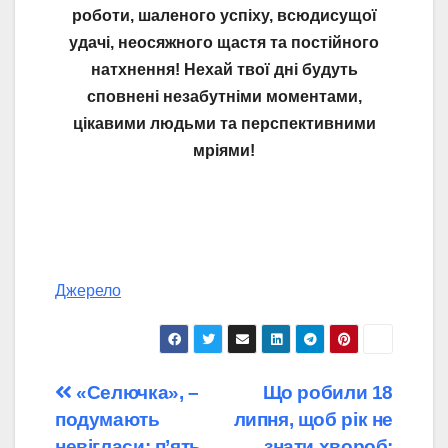
роботи, шаленого успіху, всюдисущої
удачі, неосяжного щастя та постійного
натхнення! Нехай твої дні будуть
сповнені незабутніми моментами,
цікавими людьми та перспективними
мріями!
Джерело
Навігація
«Селючка», –
Що робили 18
подумають
липня, щоб рік не
записів
невігласи: п’ять
знати хвороб: