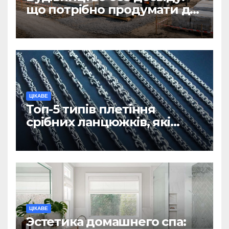
що потрібно продумати до
першої доставки на
ділянку
ЦІКАВЕ
Топ-5 типів плетіння
срібних ланцюжків, які
вважаються
найнадійнішими
ЦІКАВЕ
Эстетика домашнего спа: