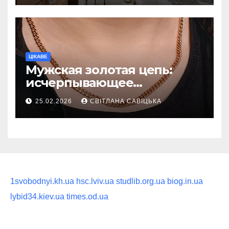
ритуал
ЦІКАВЕ
Мужская золотая цепь:
исчерпывающее
руководство по выбору
25.02.2026
СВІТЛАНА САВІЦЬКА
статусного украшения
1svobodnyi.kh.ua
hsc.lviv.ua
studlib.org.ua
biog.in.ua
lybid34.kiev.ua
times.od.ua