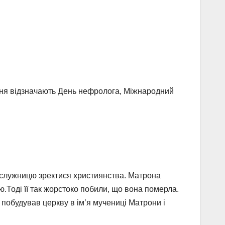
зня відзначають День нефролога, Міжнародний
а служницю зректися християнства. Матрона
ою.Тоді її так жорстоко побили, що вона померла.
 побудував церкву в ім’я мучениці Матрони і