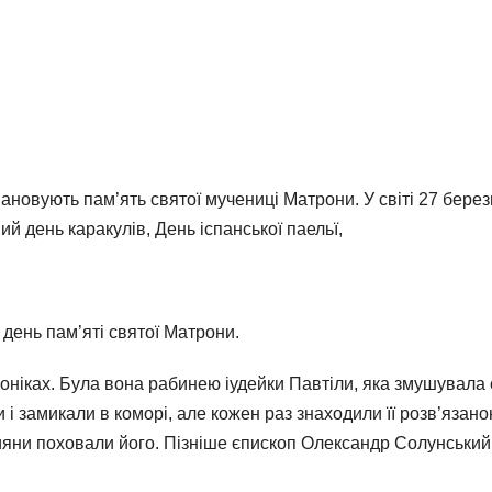
новують пам’ять святої мучениці Матрони. У світі 27 бере
й день каракулів, День іспанської паельї,
 день пам’яті святої Матрони.
алоніках. Була вона рабинею іудейки Павтіли, яка змушувал
ли і замикали в коморі, але кожен раз знаходили її розв’язан
тияни поховали його. Пізніше єпископ Олександр Солунський