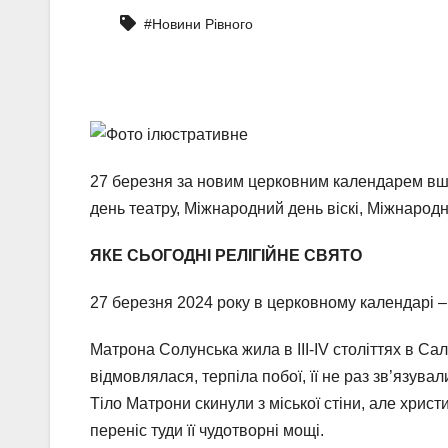
#Новини Рівного
27 березня за новим церковним календарем вша
день театру, Міжнародний день віскі, Міжнародни
ЯКЕ СЬОГОДНІ РЕЛІГІЙНЕ СВЯТО
27 березня 2024 року в церковному календарі –
Матрона Солунська жила в III-IV століттях в С
відмовлялася, терпіла побої, її не раз зв’язува
Тіло Матрони скинули з міської стіни, але хрис
переніс туди її чудотворні мощі.