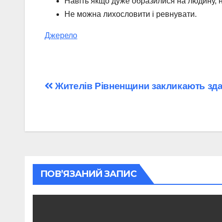
Навіть якщо дуже образилися на людину, 
Не можна лихословити і ревнувати.
Джерело
Навігація
Жителів Рівненщини закликають зд
записів
ПОВ’ЯЗАНИЙ ЗАПИС