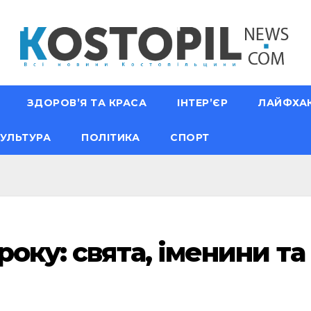
ЗДОРОВ’Я ТА КРАСА
ІНТЕР’ЄР
ЛАЙФХА
УЛЬТУРА
ПОЛІТИКА
СПОРТ
року: свята, іменини та