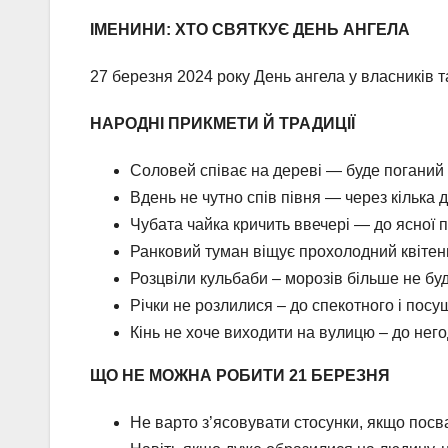
ІМЕНИНИ: ХТО СВЯТКУЄ ДЕНЬ АНГЕЛА
27 березня 2024 року День ангела у власників т
НАРОДНІ ПРИКМЕТИ Й ТРАДИЦІЇ
Соловей співає на дереві — буде поганий
Вдень не чутно спів півня — через кілька 
Чубата чайка кричить ввечері — до ясної п
Ранковий туман віщує прохолодний квітен
Розцвіли кульбаби – морозів більше не буд
Річки не розлилися – до спекотного і посу
Кінь не хоче виходити на вулицю – до него
ЩО НЕ МОЖНА РОБИТИ 21 БЕРЕЗНЯ
Не варто з’ясовувати стосунки, якщо посв