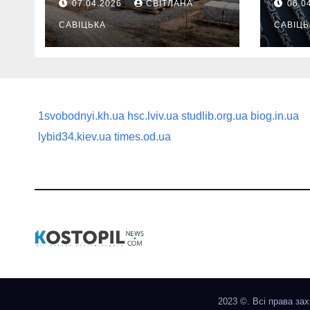
07.04.2026
СВІТЛАНА
06.0
продумати до
вва
першої доставки
САВІЦЬКА
най
САВІЦЬ
на ділянку
1svobodnyi.kh.ua
hsc.lviv.ua
studlib.org.ua
biog.in.ua
lybid34.kiev.ua
times.od.ua
2023 ©. Всі права за