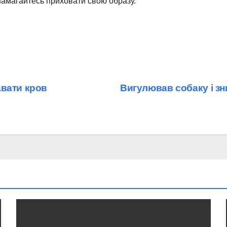
намагайтесь приховати свою образу.
авати кров
Вигулював собаку і зни