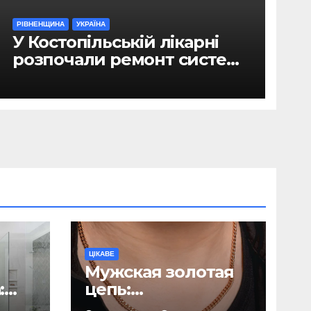
РІВНЕНЩИНА
УКРАЇНА
У Костопільській лікарні
розпочали ремонт системи
гарячого водопостачання
ЦІКАВЕ
Мужская золотая
:
цепь:
ь
исчерпывающее