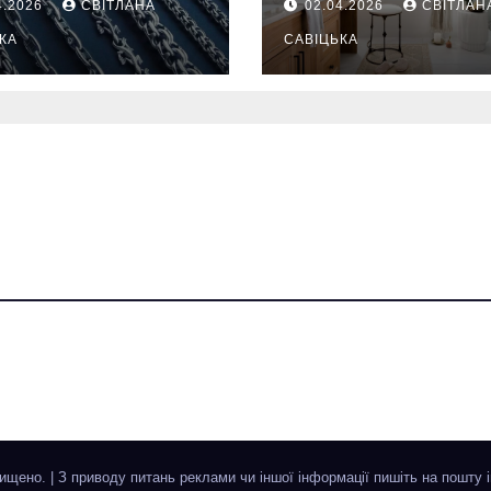
4.2026
СВІТЛАНА
02.04.2026
СВІТЛАН
жаються
ежедневную
надійнішими
КА
гигиену в
САВІЦЬКА
восстанавлив
ий ритуал
хищено.
|
З приводу питань реклами чи іншої інформації пишіть на пошту