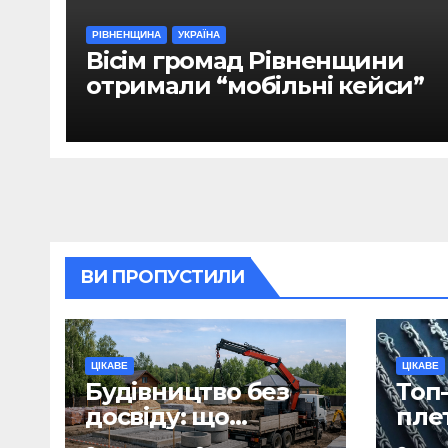
РІВНЕНЩИНА
УКРАЇНА
Вісім громад Рівненщини
отримали “мобільні кейси”
ВИ ПРОПУСТИЛИ
ЦІКАВЕ
ЦІКАВЕ
Будівництво без
Топ-
досвіду: що
пле
потрібно
ланц