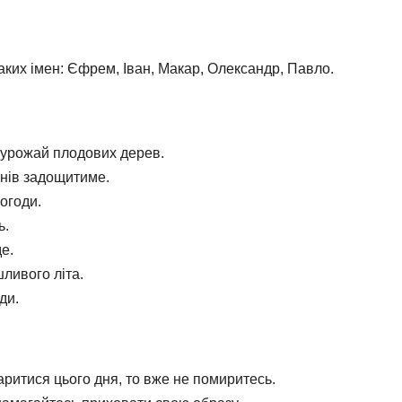
аких імен: Єфрем, Іван, Макар, Олександр, Павло.
 урожай плодових дерев.
днів задощитиме.
огоди.
ь.
е.
шливого літа.
ди.
аритися цього дня, то вже не помиритесь.