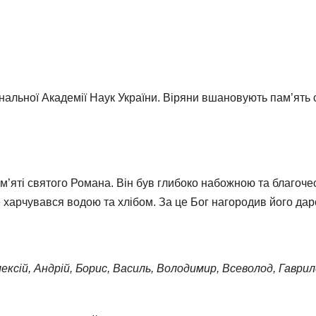
нальної Академії Наук України. Віряни вшановують пам’ять
ам’яті святого Романа. Він був глибоко набожною та благо
де харчувався водою та хлібом. За це Бог нагородив його дар
ексій, Андрій, Борис, Василь, Володимир, Всеволод, Гаврило