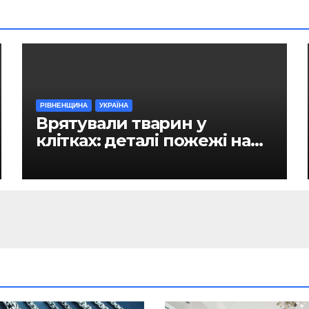
РІВНЕНЩИНА
УКРАЇНА
Врятували тварин у
клітках: деталі пожежі на
ринку в Рівному