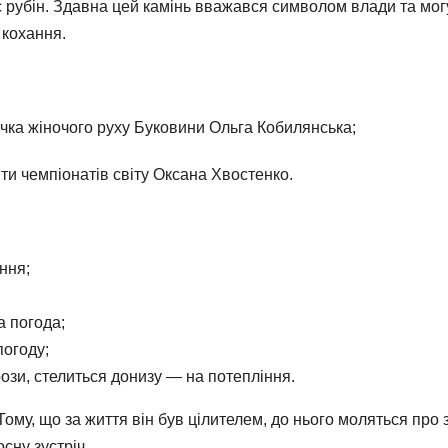
рубін. Здавна цей камінь вважався символом влади та могу
 кохання.
ячка жіночого руху Буковини Ольга Кобилянська;
яти чемпіонатів світу Оксана Хвостенко.
ння;
а погода;
погоду;
рози, стелиться донизу — на потепління.
ому, що за життя він був цілителем, до нього моляться про
сну зустріч.