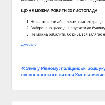
ЩО НЕ МОЖНА РОБИТИ 23 ЛИСТОПАДА
Не варто шити або плести, взагалі краще 
Заборонено цього дня впускати до будинку 
Не можна рибалити, бо риба вся залягає на
Джерело
Навігація
Зник у Рівному: поліцейські розшук
неповнолітнього жителя Хмельниччин
записів