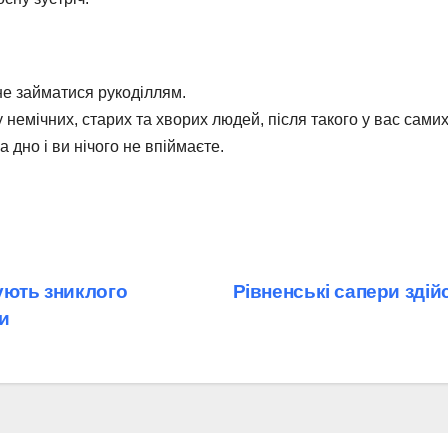
не займатися рукоділлям.
немічних, старих та хворих людей, після такого у вас самих
 дно і ви нічого не впіймаєте.
ують зниклого
Рівненські сапери здій
и