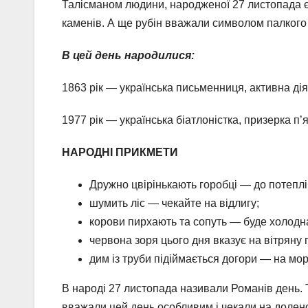
Талісманом людини, народженої 27 листопада є 
каменів. А ще рубін вважали символом палкого
В цей день народилися:
1863 рік — українська письменниця, активна ді
1977 рік — українська біатлоністка, призерка п’
НАРОДНІ ПРИКМЕТИ
Дружно цвірінькають горобці — до потеплі
шумить ліс — чекайте на відлигу;
корови пирхають та сопуть — буде холодн
червона зоря цього дня вказує на вітряну 
дим із труби підіймається догори — на мо
В народі 27 листопада називали Романів день. Т
вважали цей день особливим і чекали на долено