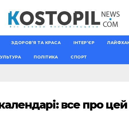
ЗДОРОВ’Я ТА КРАСА
ІНТЕР’ЄР
ЛАЙФХА
УЛЬТУРА
ПОЛІТИКА
СПОРТ
календарі: все про цей