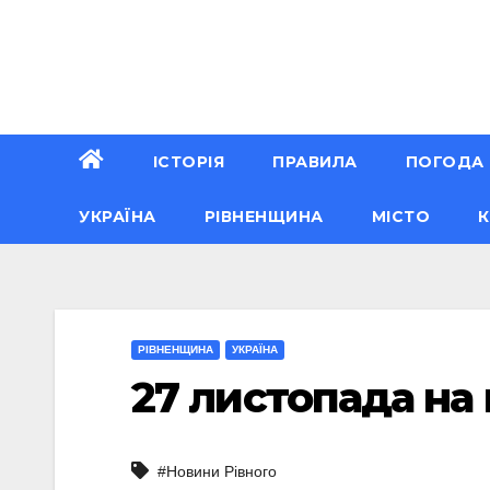
Перейти
до
вмісту
ІСТОРІЯ
ПРАВИЛА
ПОГОДА
УКРАЇНА
РІВНЕНЩИНА
МІСТО
К
РІВНЕНЩИНА
УКРАЇНА
27 листопада на 
#Новини Рівного