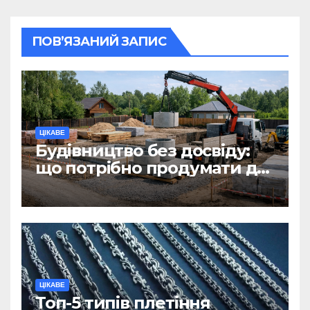
ПОВ’ЯЗАНИЙ ЗАПИС
ЦІКАВЕ
Будівництво без досвіду:
що потрібно продумати до
першої доставки на
ділянку
ЦІКАВЕ
Топ-5 типів плетіння