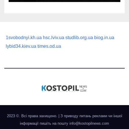
1svobodnyi.kh.ua
hsc.lviv.ua
studlib.org.ua
biog.in.ua
lybid34.kiev.ua
times.od.ua
2023 ©. Всі права захищено.
|
З приводу питань реклами чи іншої
інформації пишіть на пошту
info@kostopilnews.com