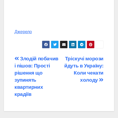
Джерело
Навігація
Злодій побачив
Тріскучі морози
і пішов: Прості
йдуть в Україну:
записів
рішення що
Коли чекати
зупинять
холоду
квартирних
крадіїв