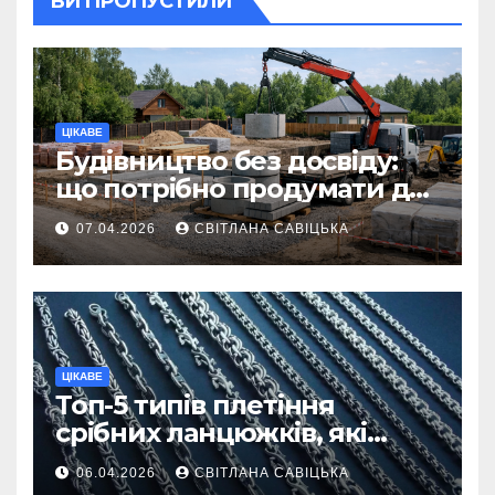
ВИ ПРОПУСТИЛИ
ЦІКАВЕ
Будівництво без досвіду:
що потрібно продумати до
першої доставки на
07.04.2026
СВІТЛАНА САВІЦЬКА
ділянку
ЦІКАВЕ
Топ-5 типів плетіння
срібних ланцюжків, які
вважаються
06.04.2026
СВІТЛАНА САВІЦЬКА
найнадійнішими