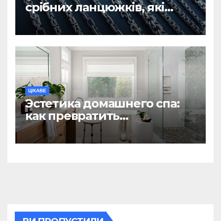
срібних ланцюжків, які
вважаються
найнадійнішими
ЦІКАВЕ
Эстетика домашнего спа:
как превратить
ежедневную гигиену в
восстанавливающий
ритуал