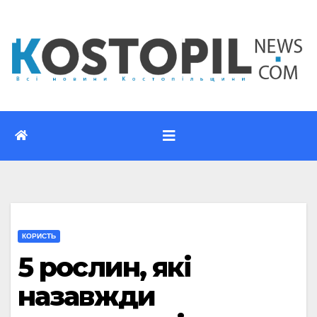
Перейти
до
вмісту
КОРИСТЬ
5 рослин, які
назавжди