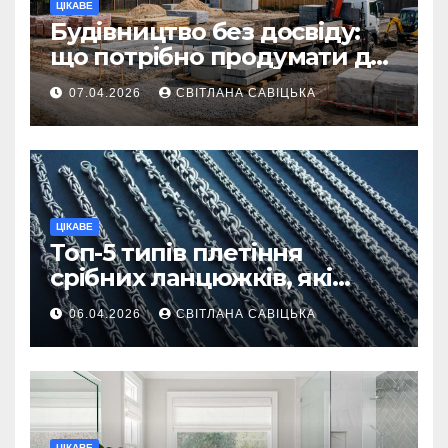
ЦІКАВЕ
Будівництво без досвіду:
що потрібно продумати до
першої доставки на
07.04.2026
СВІТЛАНА САВІЦЬКА
ділянку
ЦІКАВЕ
Топ-5 типів плетіння
срібних ланцюжків, які
вважаються
06.04.2026
СВІТЛАНА САВІЦЬКА
найнадійнішими
ЦІКАВЕ