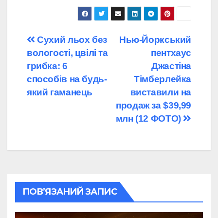
Навігація
Сухий льох без
Нью-Йоркський
вологості, цвілі та
пентхаус
записів
грибка: 6
Джастіна
способів на будь-
Тімберлейка
який гаманець
виставили на
продаж за $39,99
млн (12 ФОТО)
ПОВ’ЯЗАНИЙ ЗАПИС