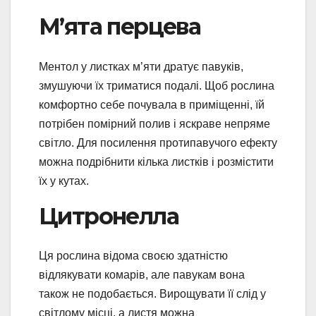
М’ята перцева
Ментол у листках м’яти дратує павуків,
змушуючи їх триматися подалі. Щоб рослина
комфортно себе почувала в приміщенні, їй
потрібен помірний полив і яскраве непряме
світло. Для посилення протипавучого ефекту
можна подрібнити кілька листків і розмістити
їх у кутах.
Цитронелла
Ця рослина відома своєю здатністю
відлякувати комарів, але павукам вона
також не подобається. Вирощувати її слід у
світлому місці, а листя можна