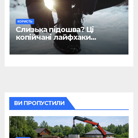
КОРИСТЬ
Слизька підошва? Ці
копійчані лайфхаки
врятують вас в ожеледицю
ВИ ПРОПУСТИЛИ