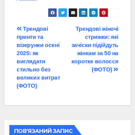
Навігація
Трендові
Трендові жіночі
принти та
стрижки: які
записів
візерунки осені
зачіски підійдуть
2025: як
жінкам за 50 на
виглядати
коротке волосся
стильно без
(ФОТО)
великих витрат
(ФОТО)
ПОВ’ЯЗАНИЙ ЗАПИС