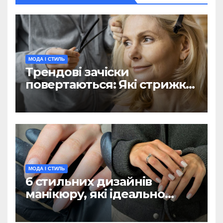
МОДА І СТИЛЬ
Трендові зачіски
повертаються: Які стрижки
з 90-х популярні цієї
зими(ФОТО)
МОДА І СТИЛЬ
6 стильних дизайнів
манікюру, які ідеально
підійдуть для холодної
пори (ФОТО)