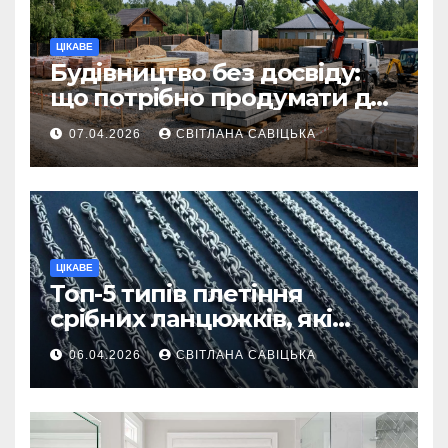
ЦІКАВЕ
Будівництво без досвіду:
що потрібно продумати до
першої доставки на
07.04.2026
СВІТЛАНА САВІЦЬКА
ділянку
ЦІКАВЕ
Топ-5 типів плетіння
срібних ланцюжків, які
вважаються
06.04.2026
СВІТЛАНА САВІЦЬКА
найнадійнішими