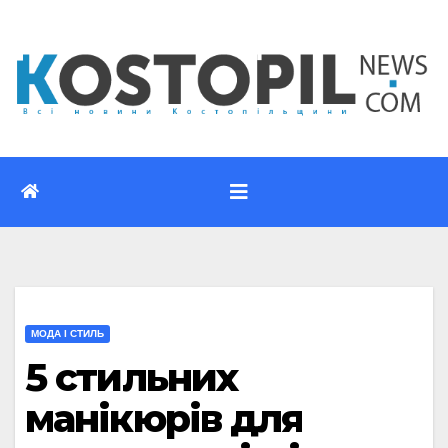
Перейти
до
вмісту
МОДА І СТИЛЬ
5 стильних
манікюрів для