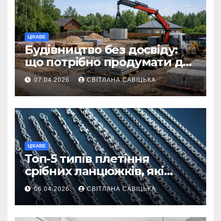
ЦІКАВЕ
Будівництво без досвіду:
що потрібно продумати до
першої доставки на
07.04.2026
СВІТЛАНА САВІЦЬКА
ділянку
ЦІКАВЕ
Топ-5 типів плетіння
срібних ланцюжків, які
вважаються
06.04.2026
СВІТЛАНА САВІЦЬКА
найнадійнішими