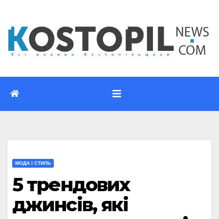
Перейти
до
вмісту
МОДА І СТИЛЬ
5 трендових
джинсів, які