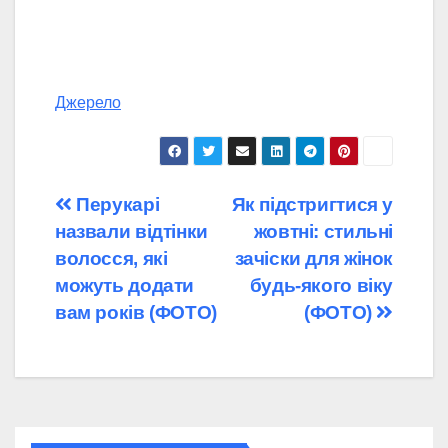
Джерело
Навігація
Перукарі
Як підстригтися у
назвали відтінки
жовтні: стильні
записів
волосся, які
зачіски для жінок
можуть додати
будь-якого віку
вам років (ФОТО)
(ФОТО)