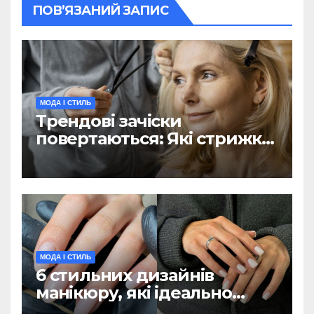
ПОВ’ЯЗАНИЙ ЗАПИС
МОДА І СТИЛЬ
Трендові зачіски
повертаються: Які стрижки
з 90-х популярні цієї
зими(ФОТО)
МОДА І СТИЛЬ
6 стильних дизайнів
манікюру, які ідеально
підійдуть для холодної