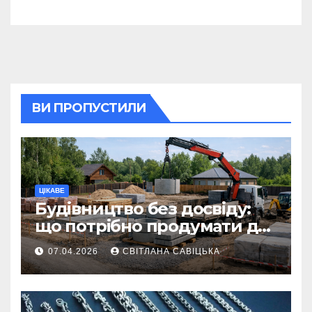
ритуал
ВИ ПРОПУСТИЛИ
ЦІКАВЕ
Будівництво без досвіду:
що потрібно продумати до
першої доставки на
07.04.2026
СВІТЛАНА САВІЦЬКА
ділянку