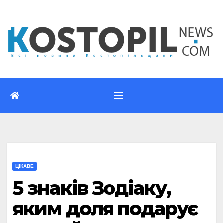
Перейти
до
вмісту
ЦІКАВЕ
5 знаків Зодіаку,
яким доля подарує