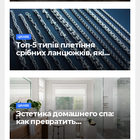
ЦІКАВЕ
Топ-5 типів плетіння
срібних ланцюжків, які
вважаються
найнадійнішими
ЦІКАВЕ
Эстетика домашнего спа:
как превратить
ежедневную гигиену в
восстанавливающий