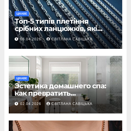
ЦІКАВЕ
Топ-5 типів плетіння
срібних ланцюжків, які
вважаються
06.04.2026
СВІТЛАНА САВІЦЬКА
найнадійнішими
ЦІКАВЕ
Эстетика домашнего спа:
как превратить
ежедневную гигиену в
02.04.2026
СВІТЛАНА САВІЦЬКА
восстанавливающий
ритуал