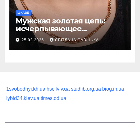
ЦІКАВЕ
Мужская золотая цепь:
исчерпывающее
руководство по выбору
25.02.2026
СВІТЛАНА САВІЦЬКА
статусного украшения
1svobodnyi.kh.ua
hsc.lviv.ua
studlib.org.ua
biog.in.ua
lybid34.kiev.ua
times.od.ua