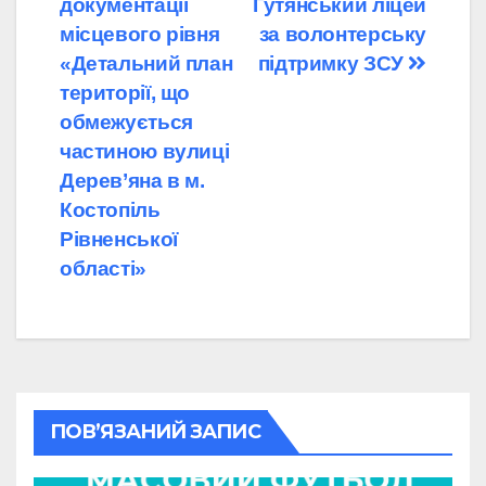
документації
Гутянський ліцей
місцевого рівня
за волонтерську
«Детальний план
підтримку ЗСУ
території, що
обмежується
частиною вулиці
Дерев’яна в м.
Костопіль
Рівненської
області»
ПОВ’ЯЗАНИЙ ЗАПИС