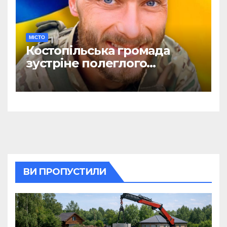
МІСТО
Костопільська громада
зустріне полеглого
головного сержанта Сергія
Василюка
ВИ ПРОПУСТИЛИ