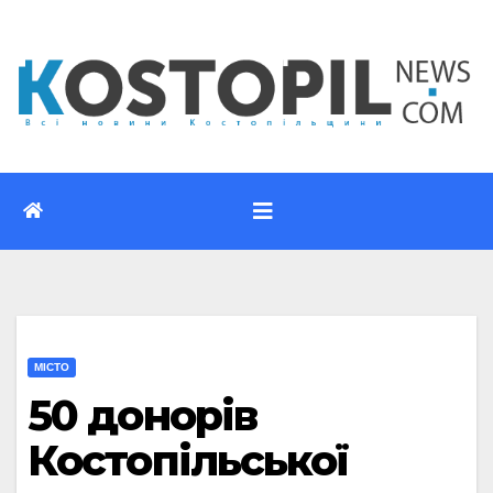
Перейти
до
вмісту
МІСТО
50 донорів
Костопільської