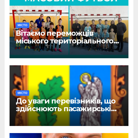
МІСТО
Вітаємо переможців
міського територіального
етапу змагань «Пліч-о-пліч:
Всеукраїнські шкільні ліги»
МІСТО
До уваги перевізників, що
здійснюють пасажирські
перевезення