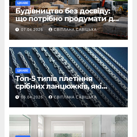
ЦІКАВЕ
Будівництво без досвіду:
що потрібно продумати до
першої доставки на
07.04.2026
СВІТЛАНА САВІЦЬКА
ділянку
ЦІКАВЕ
Топ-5 типів плетіння
срібних ланцюжків, які
вважаються
06.04.2026
СВІТЛАНА САВІЦЬКА
найнадійнішими