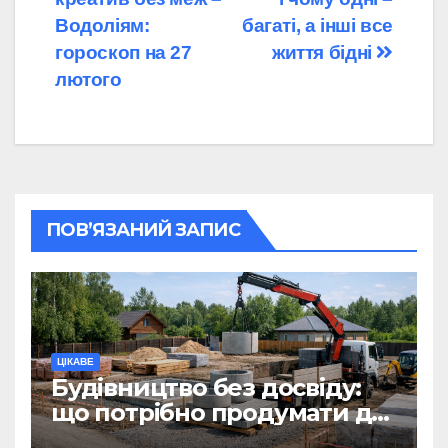
Водоліям:
багаті, а інші все
гороскоп на 27
життя бідні
лютого
ПОВ’ЯЗАНИЙ ЗАПИС
ЦІКАВЕ
Будівництво без досвіду:
що потрібно продумати до
першої доставки на