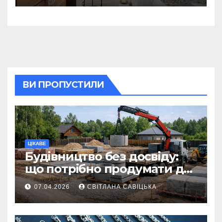
восстанавливающий
ритуал
ВИ ПРОПУСТИЛИ
ЦІКАВЕ
Будівництво без досвіду:
що потрібно продумати до
першої доставки на
07.04.2026
СВІТЛАНА САВІЦЬКА
ділянку