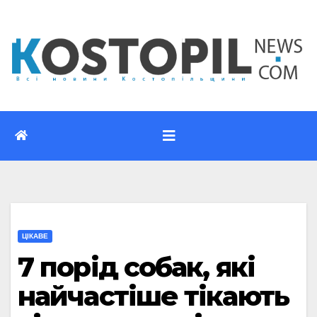
Перейти
до
вмісту
ЦІКАВЕ
7 порід собак, які
найчастіше тікають