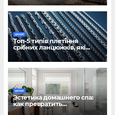
ділянку
ЦІКАВЕ
Топ-5 типів плетіння
срібних ланцюжків, які
вважаються
найнадійнішими
ЦІКАВЕ
Эстетика домашнего спа:
как превратить
ежедневную гигиену в