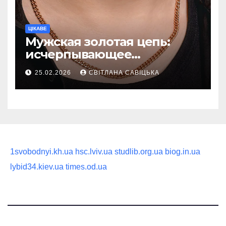
ЦІКАВЕ
Мужская золотая цепь:
исчерпывающее
руководство по выбору
25.02.2026
СВІТЛАНА САВІЦЬКА
статусного украшения
1svobodnyi.kh.ua
hsc.lviv.ua
studlib.org.ua
biog.in.ua
lybid34.kiev.ua
times.od.ua