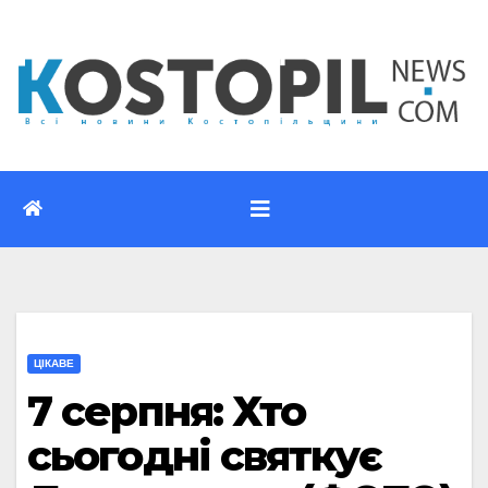
Перейти
до
вмісту
ЦІКАВЕ
7 серпня: Хто
сьогодні святкує