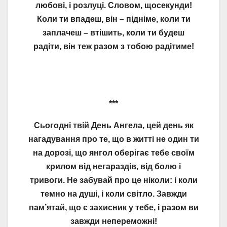
любові, і розлуці. Словом, щосекунди!
Коли ти впадеш, він – підніме, коли ти
заплачеш – втішить, коли ти будеш
радіти, він теж разом з тобою радітиме!
***
Сьогодні твій День Ангела, цей день як
нагадування про те, що в житті не один ти
на дорозі, що янгол оберігає тебе своїм
крилом від негараздів, від болю і
тривоги. Не забувай про це ніколи: і коли
темно на душі, і коли світло. Завжди
пам’ятай, що є захисник у тебе, і разом ви
завжди непереможні!