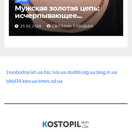
ЦІКАВЕ
Мужская золотая цепь:
исчерпывающее
руководство по выбору
25.02.2026
СВІТЛАНА САВІЦЬКА
статусного украшения
1svobodnyi.kh.ua
hsc.lviv.ua
studlib.org.ua
biog.in.ua
lybid34.kiev.ua
times.od.ua