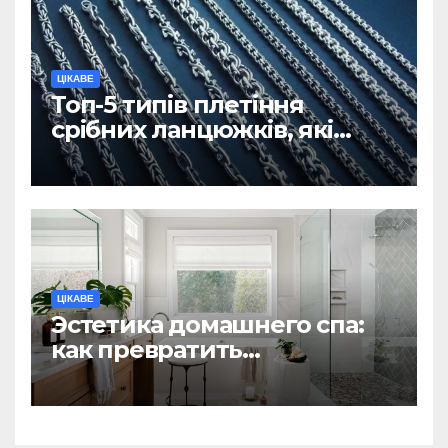
ЦІКАВЕ
Топ-5 типів плетіння
срібних ланцюжків, які
вважаються
найнадійнішими
ЦІКАВЕ
Эстетика домашнего спа:
как превратить
ежедневную гигиену в
восстанавливающий
ритуал