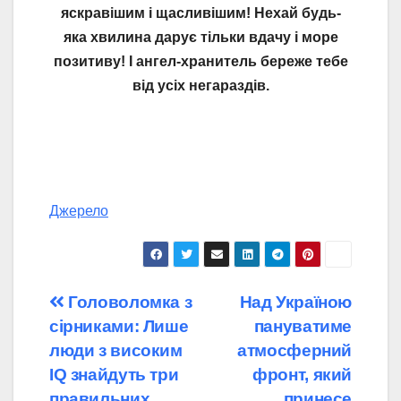
яскравішим і щасливішим! Нехай будь-
яка хвилина дарує тільки вдачу і море
позитиву! І ангел-хранитель береже тебе
від усіх негараздів.
Джерело
Навігація
Головоломка з
Над Україною
сірниками: Лише
пануватиме
записів
люди з високим
атмосферний
IQ знайдуть три
фронт, який
правильних
принесе