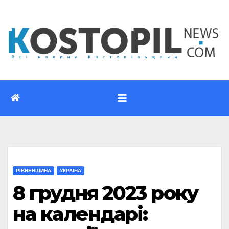
Перейти
до
вмісту
РІВНЕНЩИНА
УКРАЇНА
8 грудня 2023 року
на календарі: