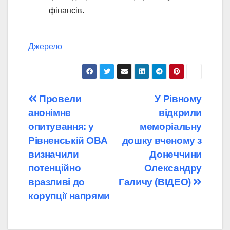
фінансів.
Джерело
Навігація
Провели
У Рівному
анонімне
відкрили
записів
опитування: у
меморіальну
Рівненській ОВА
дошку вченому з
визначили
Донеччини
потенційно
Олександру
вразливі до
Галичу (ВІДЕО)
корупції напрями