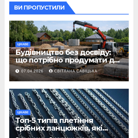
ВИ ПРОПУСТИЛИ
ЦІКАВЕ
Будівництво без досвіду:
що потрібно продумати до
першої доставки на
07.04.2026
СВІТЛАНА САВІЦЬКА
ділянку
ЦІКАВЕ
Топ-5 типів плетіння
срібних ланцюжків, які
вважаються