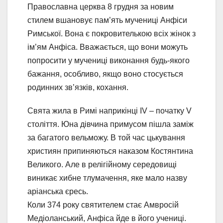
Православна церква 8 грудня за новим
стилем вшановує пам’ять мучениці Анфіси
Римської. Вона є покровителькою всіх жінок з
ім’ям Анфіса. Вважається, що вони можуть
попросити у мучениці виконання будь-якого
бажання, особливо, якщо воно стосується
родинних зв’язків, кохання.
Свята жила в Римі наприкінці IV – початку V
століття. Юна дівчина примусом пішла заміж
за багатого вельможу. В той час цькування
християн припиняються наказом Костянтина
Великого. Але в релігійному середовищі
виникає хибне тлумачення, яке мало назву
аріанська єресь.
Коли 374 року святителем стає Амвросій
Медіоланський, Анфіса йде в його учениці.