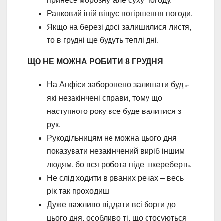
принесе морозну, але суху погоду.
Ранковий іній віщує погіршення погоди.
Якщо на березі досі залишилися листя,
то в грудні ще будуть теплі дні.
ЩО НЕ МОЖНА РОБИТИ 8 ГРУДНЯ
На Анфіси заборонено залишати будь-
які незакінчені справи, тому що
наступного року все буде валитися з
рук.
Рукодільницям не можна цього дня
показувати незакінчений виріб іншим
людям, бо вся робота піде шкереберть.
Не слід ходити в рваних речах – весь
рік так проходиш.
Дуже важливо віддати всі борги до
цього дня, особливо ті, що стосуються