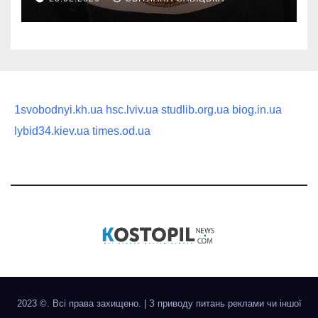
статусного украшения
1svobodnyi.kh.ua
hsc.lviv.ua
studlib.org.ua
biog.in.ua
lybid34.kiev.ua
times.od.ua
2023 ©. Всі права захищено.
|
З приводу питань реклами чи іншої