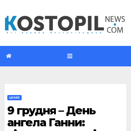
Перейти
до
вмісту
ЦІКАВЕ
9 грудня – День
ангела Ганни: