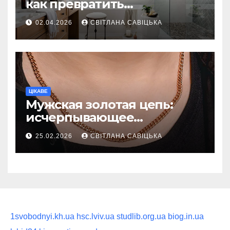
как превратить
ежедневную гигиену в
02.04.2026
СВІТЛАНА САВІЦЬКА
восстанавливающий
ритуал
ЦІКАВЕ
Мужская золотая цепь:
исчерпывающее
руководство по выбору
25.02.2026
СВІТЛАНА САВІЦЬКА
статусного украшения
1svobodnyi.kh.ua
hsc.lviv.ua
studlib.org.ua
biog.in.ua