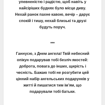
упевненістю і радістю, щоб навіть у
найсіріших буднях було місце диву.
Нехай ранок пахне кавою, вечір – дарує
спокій і тишу, нехай близькі та друзі
будуть поруч.
***
Ганнусю, з Днем ангела! Твій небесний
опікун подарував тобі безліч якостей:
доброта, повага до інших, щирість і
чесність. Бажаю тобі не розгубити цей
цінний набір ангельських подарунків у
житті й пишатися тим ім’ям, що
подарували тобі батьки.