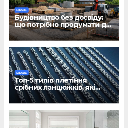
ЦІКАВЕ
Будівництво без досвіду:
що потрібно продумати до
першої доставки на
ділянку
ЦІКАВЕ
Топ-5 типів плетіння
срібних ланцюжків, які
вважаються
найнадійнішими