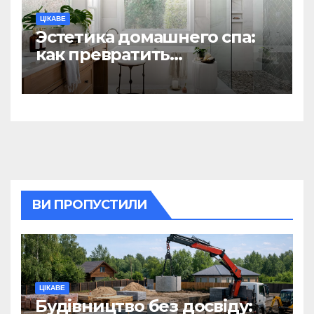
ЦІКАВЕ
Эстетика домашнего спа:
как превратить
ежедневную гигиену в
восстанавливающий
ритуал
ВИ ПРОПУСТИЛИ
ЦІКАВЕ
Будівництво без досвіду: