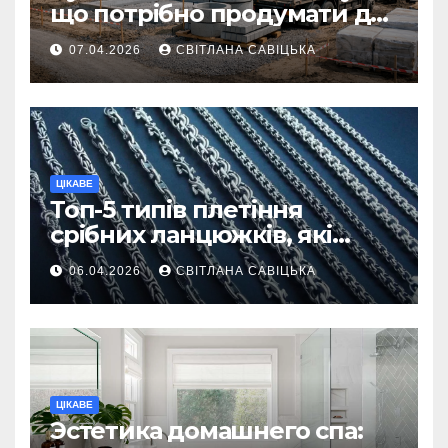
що потрібно продумати до
першої доставки на
07.04.2026
СВІТЛАНА САВІЦЬКА
ділянку
ЦІКАВЕ
Топ-5 типів плетіння
срібних ланцюжків, які
вважаються
06.04.2026
СВІТЛАНА САВІЦЬКА
найнадійнішими
ЦІКАВЕ
Эстетика домашнего спа: