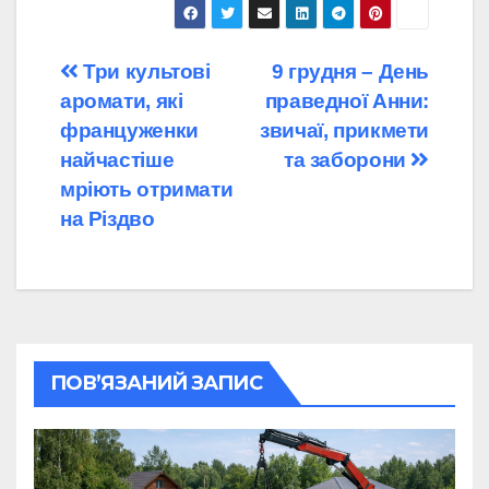
Навігація
Три культові
9 грудня – День
аромати, які
праведної Анни:
записів
француженки
звичаї, прикмети
найчастіше
та заборони
мріють отримати
на Різдво
ПОВ’ЯЗАНИЙ ЗАПИС