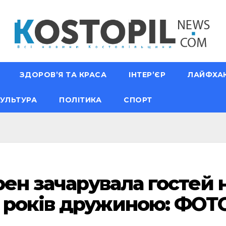
ЗДОРОВ’Я ТА КРАСА
ІНТЕР’ЄР
ЛАЙФХА
УЛЬТУРА
ПОЛІТИКА
СПОРТ
рен зачарувала гостей н
років дружиною: ФОТО