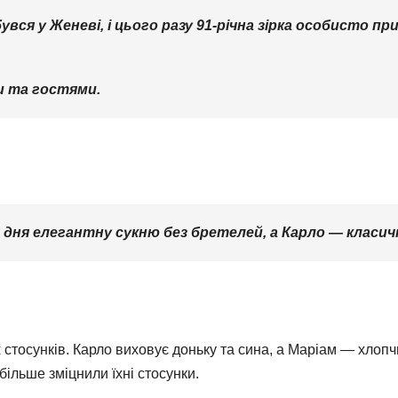
увся у Женеві, і цього разу 91-річна зірка особисто п
и та гостями.
 дня елегантну сукню без бретелей, а Карло — класи
х стосунків. Карло виховує доньку та сина, а Маріам — хлоп
більше зміцнили їхні стосунки.