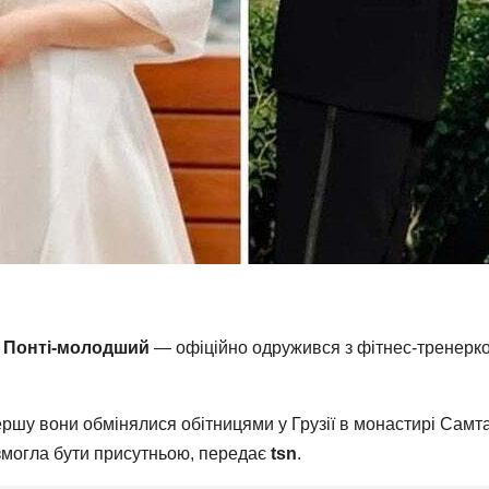
 Понті-молодший
— офіційно одружився з фітнес-тренер
ршу вони обмінялися обітницями у Грузії в монастирі Сам
 змогла бути присутньою, передає
tsn
.