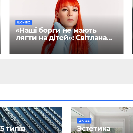
ШОУ-BIZ
«Наші борги не мають
лягти на дітей»: Світлана
Тарабарова хоче написати
заповіт
ЦІКАВЕ
5 типів
Эстетика