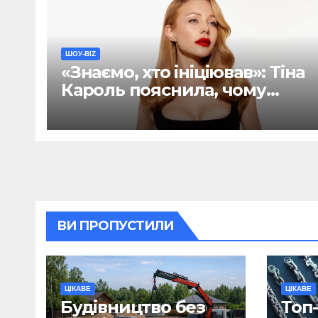
ШОУ-BIZ
«Знаємо, хто ініціював»: Тіна
Кароль пояснила, чому
хейт навколо її пісні був
спланований (ФОТО)
ВИ ПРОПУСТИЛИ
ЦІКАВЕ
ЦІКАВЕ
Будівництво без
Топ-