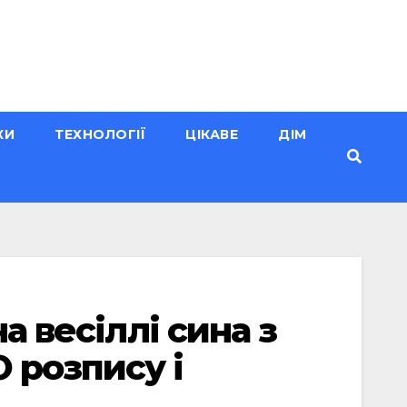
КИ
ТЕХНОЛОГІЇ
ЦІКАВЕ
ДІМ
а весіллі сина з
 розпису і