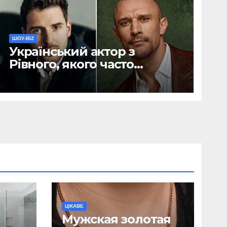
ШОУ-BIZ
Український актор з
Рівного, якого часто
називають конкурентом
Тараса Цимбалюка,
розповів про свої витрати
ЦІКАВЕ
Мужская золотая