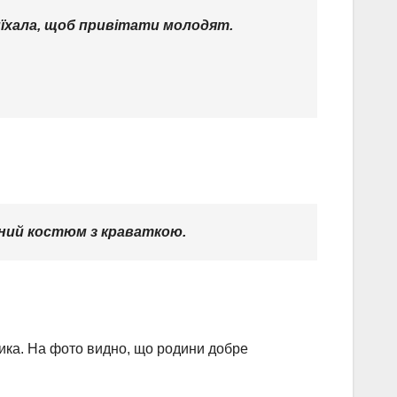
риїхала, щоб привітати молодят.
чний костюм з краваткою.
чика. На фото видно, що родини добре