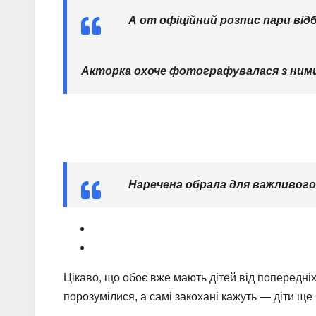
А от офіційний розпис пари відб
Акторка охоче фотографувалася з ним
Наречена обрала для важливого
Цікаво, що обоє вже мають дітей від попередні
порозумілися, а самі закохані кажуть — діти ще 