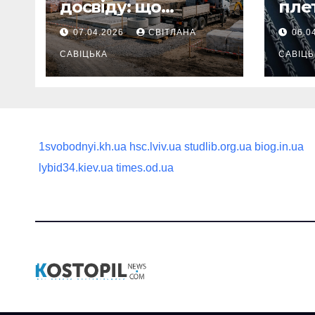
досвіду: що
пле
потрібно
ланц
07.04.2026
СВІТЛАНА
06.0
продумати до
вва
першої доставки
САВІЦЬКА
най
САВІЦЬ
на ділянку
1svobodnyi.kh.ua
hsc.lviv.ua
studlib.org.ua
biog.in.ua
lybid34.kiev.ua
times.od.ua