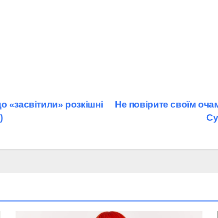
о «засвітили» розкішні
Не повірите своїм очам
)
Су