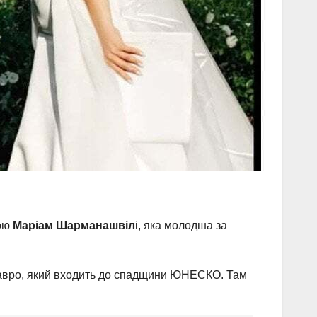
кою
Маріам Шарманашвіл
і, яка молодша за
тавро, який входить до спадщини ЮНЕСКО. Там