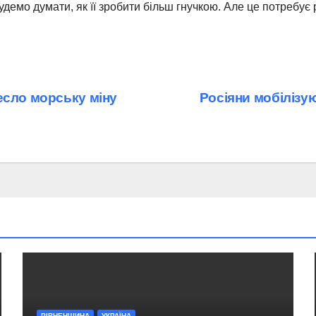
емо думати, як її зробити більш гнучкою. Але це потребує ре
есло морську міну
Росіяни мобілізую
РІВНЕНЩИНА
УКРАЇНА