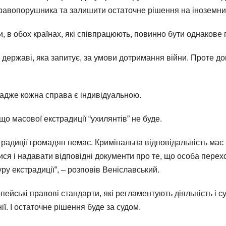
правопорушника та залишити остаточне рішення на іноземни
, в обох країнах, які співпрацюють, повинно бути однакове
ержаві, яка запитує, за умови дотримання війни. Проте допо
 адже кожна справа є індивідуальною.
о масової екстрадиції “ухилянтів” не буде.
традиції громадян немає. Кримінальна відповідальність має
ся і надавати відповідні документи про те, що особа перех
ру екстрадиції”, – розповів Веніславський.
опейські правові стандарти, які регламентують діяльність і 
ії. І остаточне рішення буде за судом.