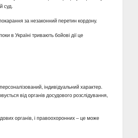
й суд.
 покарання за незаконний перетин кордону.
ки в Україні тривають бойові дії це
 персоналізований, індивідуальний характер.
овується від органів досудового розслідування,
судових органів, і правоохоронних – це може