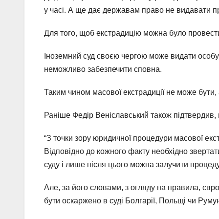
у часі. А ще дає державам право не видавати 
Для того, щоб екстрадицію можна було провести
Іноземний суд своєю чергою може видати особу д
неможливо забезпечити сповна.
Таким чином масової екстрадиції не може бути,
Раніше Федір Веніславський також підтвердив, щ
“З точки зору юридичної процедури масової екс
Відповідно до кожного факту необхідно звертати
суду і лише після цього можна залучити процеду
Але, за його словами, з огляду на правила, євр
бути оскаржено в суді Болгарії, Польщі чи Румун