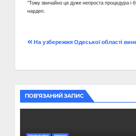
“Тому звичайно це дуже непроста процедура і буд
нардеп.
Навігація
На узбережжя Одеської області вин
записів
ПОВ’ЯЗАНИЙ ЗАПИС
РІВНЕНЩИНА
УКРАЇНА