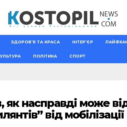
ЗДОРОВ’Я ТА КРАСА
ІНТЕР’ЄР
ЛАЙФХА
УЛЬТУРА
ПОЛІТИКА
СПОРТ
, як насправді може ві
лянтів” від мобілізації