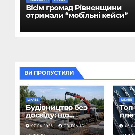
Вісім громад Рівненщини
отримали “мобільні кейси”
ВИ ПРОПУСТИЛИ
ЦІКАВЕ
ЦІКАВЕ
Будівництво без
Топ-
досвіду: що
пле
потрібно
ланц
07.04.2026
СВІТЛАНА
06.0
продумати до
вва