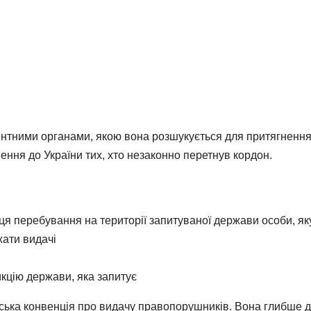
ентними органами, якою вона розшукується для притягнення 
ння до України тих, хто незаконно перетнув кордон.
я перебування на території запитуваної держави особи, яку 
жати видачі
кцію держави, яка запитує
ька конвенція про видачу правопорушників. Вона глибше дет