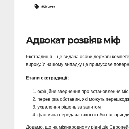
#Життя
Адвокат розвіяв міф
Екстрадиція – це видача особи державі компет
вироку. У нашому випадку це примусове поверне
Етапи екстрадиції:
офіційне звернення про встановлення місц
перевірка обставин, які можуть перешкод
ухвалення рішень за запитом
фактична передача такої особи під юрисди
Додамо, що на міжнародному рівні діє Європейс