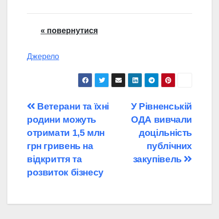
« повернутися
Джерело
Навігація
Ветерани та їхні
У Рівненській
родини можуть
ОДА вивчали
записів
отримати 1,5 млн
доцільність
грн гривень на
публічних
відкриття та
закупівель
розвиток бізнесу