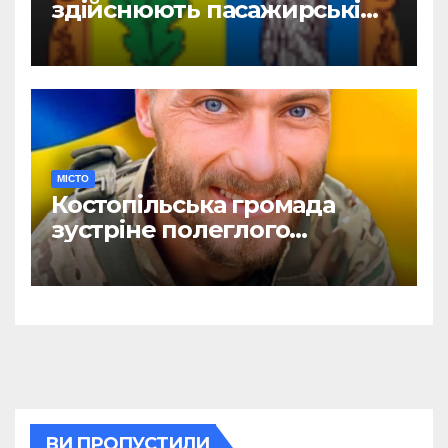
здійснюють пасажирські
перевезення
МІСТО
Костопільська громада
зустріне полеглого
головного сержанта Сергія
Василюка
ВИ ПРОПУСТИЛИ