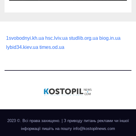
1svobodnyi.kh.ua
hsc.lviv.ua
studlib.org.ua
biog.in.ua
lybid34.kiev.ua
times.od.ua
2023 ©. Всі права захищено.
|
З приводу питань реклами чи іншої
інформації пишіть на пошту
info@kostopilnews.com