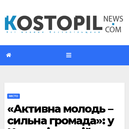
Перейти
до
вмісту
МІСТО
«Активна молодь –
сильна громада»: у