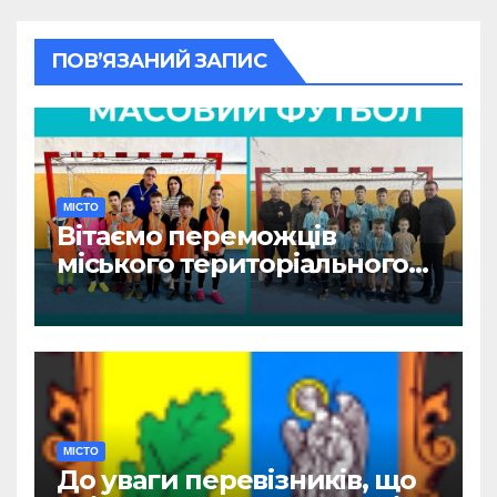
ПОВ’ЯЗАНИЙ ЗАПИС
МІСТО
Вітаємо переможців
міського територіального
етапу змагань «Пліч-о-пліч:
Всеукраїнські шкільні ліги»
МІСТО
До уваги перевізників, що