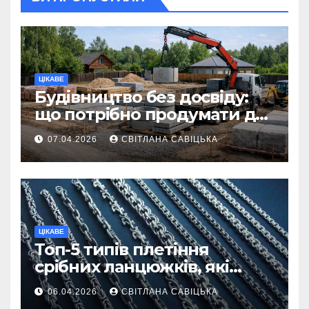
ЦІКАВЕ
Будівництво без досвіду:
що потрібно продумати до
першої доставки на
07.04.2026
СВІТЛАНА САВІЦЬКА
ділянку
ЦІКАВЕ
Топ-5 типів плетіння
срібних ланцюжків, які
вважаються
06.04.2026
СВІТЛАНА САВІЦЬКА
найнадійнішими