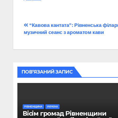
Навігація
“Кавова кантата”: Рівненська філар
музичний сеанс з ароматом кави
записів
ПОВ’ЯЗАНИЙ ЗАПИС
РІВНЕНЩИНА
УКРАЇНА
Вісім громад Рівненщини