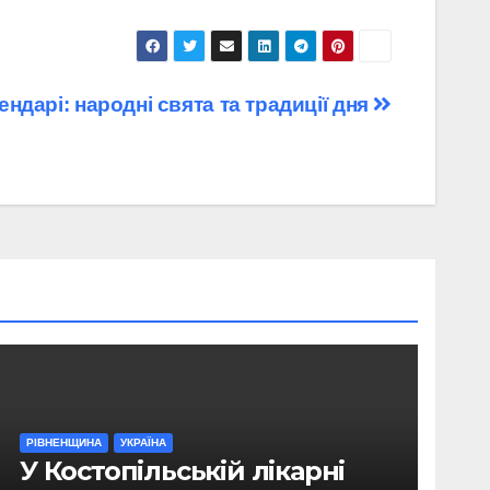
лендарі: народні свята та традиції дня
РІВНЕНЩИНА
УКРАЇНА
У Костопільській лікарні