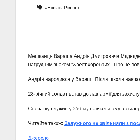
#Новини Рівного
Мешканця Вараша Андрія Дмитровича Мєдвєдєва
нагрудним знаком “Хрест хоробрих”. Про це пов
Андрій народився у Вараші. Після школи навч
28-річний солдат встав до лав армії для захисту
Спочатку служив у 356-му навчальному артилері
Читайте також:
Залужного не звільняли з по
Джерело