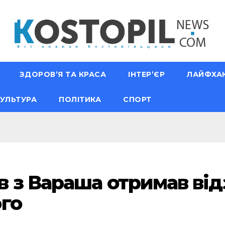
ЗДОРОВ’Я ТА КРАСА
ІНТЕР’ЄР
ЛАЙФХА
УЛЬТУРА
ПОЛІТИКА
СПОРТ
 з Вараша отримав від
го