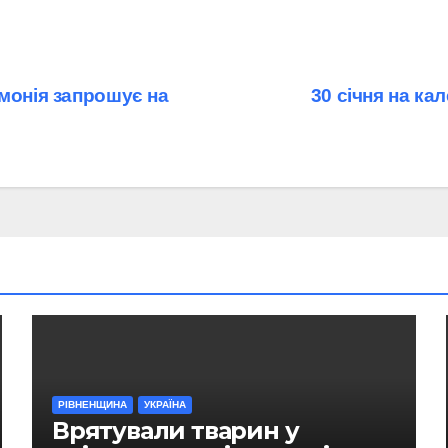
монія запрошує на
30 січня на ка
РІВНЕНЩИНА
УКРАЇНА
Врятували тварин у