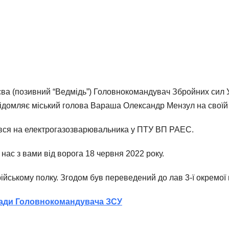
 (позивний “Ведмідь”) Головнокомандувач Збройних сил У
ідомляє міський голова Вараша Олександр Мензул на своїй 
ався на електрогазозварювальника у ПТУ ВП РАЕС.
 нас з вами від ворога 18 червня 2022 року.
йському полку. Згодом був переведений до лав 3-ї окремої
сади Головнокомандувача ЗСУ