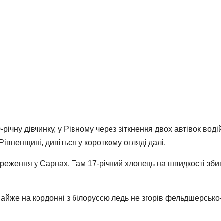
-річну дівчинку, у Рівному через зіткнення двох автівок вод
Рівненщині, дивіться у короткому огляді далі.
реження у Сарнах. Там 17-річний хлопець на швидкості зби
айже на кордонні з білоруссю ледь не згорів фельдшерсько-