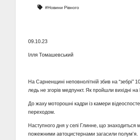
#Новини Рівного
09.10.23
Ілля Томашевський
На Сарненщині неповнолітній збив на “зебрі” 10
ледь не згорів медпункт. Як пройшли вихідні на 
До жаху моторошні кадри із камери відеоспосте
переходом.
Наступного дня у селі Глинне, що знаходиться м
пожежними автоцистернами загасили полум’я.