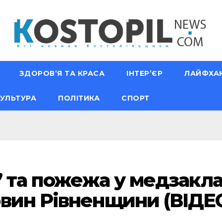
ЗДОРОВ’Я ТА КРАСА
ІНТЕР’ЄР
ЛАЙФХА
УЛЬТУРА
ПОЛІТИКА
СПОРТ
” та пожежа у медзакла
вин Рівненщини (ВІДЕ