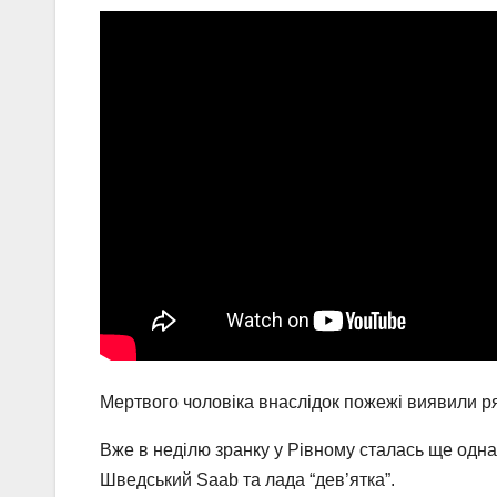
Мертвого чоловіка внаслідок пожежі виявили ря
Вже в неділю зранку у Рівному сталась ще одна
Шведський Saab та лада “дев’ятка”.