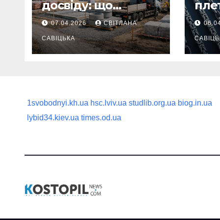
досвіду: що
пле
потрібно
ланц
07.04.2026
СВІТЛАНА
06.0
продумати до
вва
першої доставки
САВІЦЬКА
най
САВІЦЬ
на ділянку
1svobodnyi.kh.ua
hsc.lviv.ua
studlib.org.ua
biog.in.ua
lybid34.kiev.ua
times.od.ua