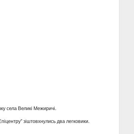
ку села Великі Межиричі.
Епіцентру” зіштовхнулись два легковики.