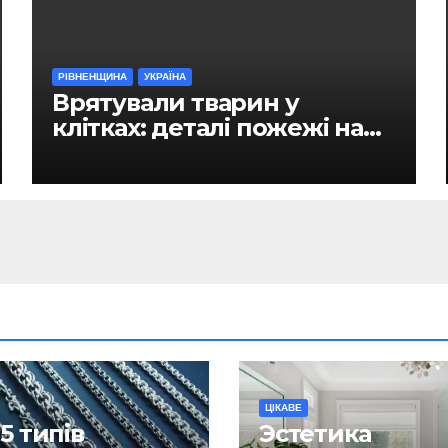
РІВНЕНЩИНА
УКРАЇНА
Врятували тварин у
клітках: деталі пожежі на
ринку в Рівному
ЦІКАВЕ
5 типів
Эстетика