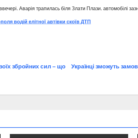
 ввечері. Аварія трапилась біля Злати Плази. автомобілі за
поля водій елітної автівки скоїв ДТП
воїх збройних сил – що
Українці зможуть замо