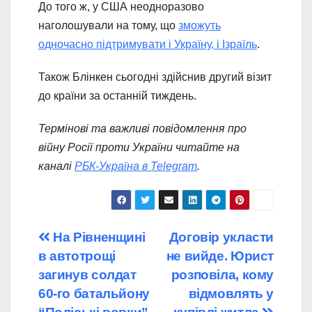
До того ж, у США неодноразово
наголошували на тому, що
зможуть
одночасно підтримувати і Україну, і Ізраїль
.
Також Блінкен сьогодні здійснив другий візит
до країни за останній тиждень.
Термінові та важливі повідомлення про
війну Росії проти України читайте на
каналі
РБК-Україна в Telegram
.
Навігація
На Рівненщині
Договір укласти
в автотрощі
не вийде. Юрист
записів
загинув солдат
розповіла, кому
60-го батальйону
відмовлять у