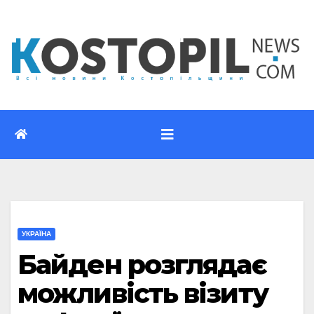
Перейти
до
вмісту
УКРАЇНА
Байден розглядає
можливість візиту