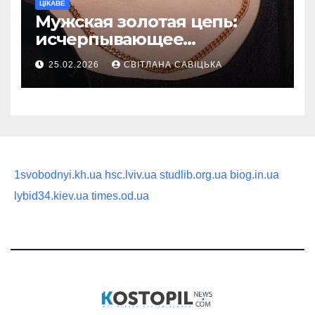
ЦІКАВЕ
Мужская золотая цепь:
исчерпывающее
руководство по выбору
25.02.2026
СВІТЛАНА САВІЦЬКА
статусного украшения
1svobodnyi.kh.ua
hsc.lviv.ua
studlib.org.ua
biog.in.ua
lybid34.kiev.ua
times.od.ua