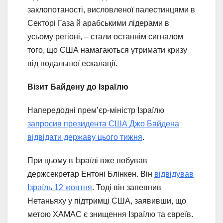
заклопотаності, висловленої палестинцями в
Секторі Газа й арабськими лідерами в
усьому регіоні, – стали останнім сигналом
того, що США намагаються утримати кризу
від подальшої ескалації.
Візит Байдену до Ізраїлю
Напередодні прем’єр-міністр Ізраїлю
запросив президента США Джо Байдена
відвідати державу цього тижня
.
При цьому в Ізраїлі вже побував
держсекретар Ентоні Блінкен. Він
відвідував
Ізраїль 12 жовтня
. Тоді він запевнив
Нетаньяху у підтримці США, заявивши, що
метою ХАМАС є знищення Ізраїлю та євреїв.