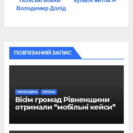
“Поліські вовки”
купівлі житла
Володимир Долід
ПОВ’ЯЗАНИЙ ЗАПИС
РІВНЕНЩИНА
УКРАЇНА
Вісім громад Рівненщини
отримали “мобільні кейси”