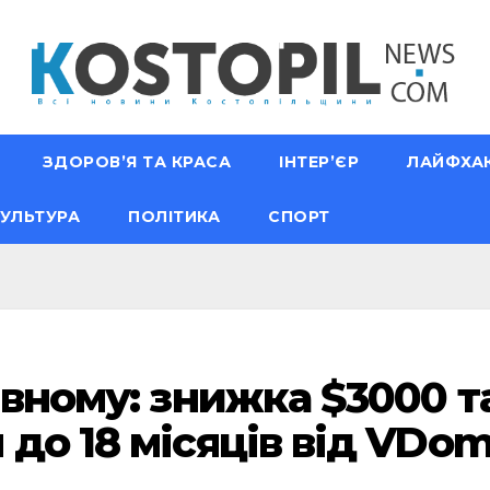
ЗДОРОВ’Я ТА КРАСА
ІНТЕР’ЄР
ЛАЙФХА
УЛЬТУРА
ПОЛІТИКА
СПОРТ
івному: знижка $3000 т
 до 18 місяців від VDo