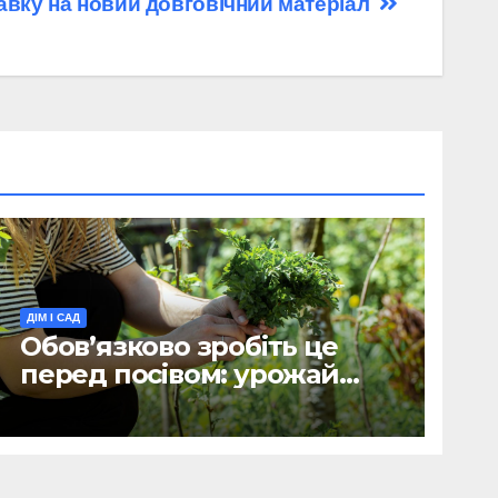
авку на новий довговічний матеріал
ДІМ І САД
Обов’язково зробіть це
перед посівом: урожай
петрушки й кропу буде
вдвічі більшим