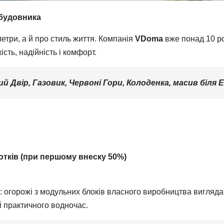
абудовника
етри, а й про стиль життя. Компанія
VDoma
вже понад 10 ро
сть, надійність і комфорт.
й Двір, Газовик, Червоні Гори, Колоденка, масив біля 
сотків (при першому внеску 50%)
і: огорожі з модульних блоків власного виробництва вигляд
 практичного водночас.