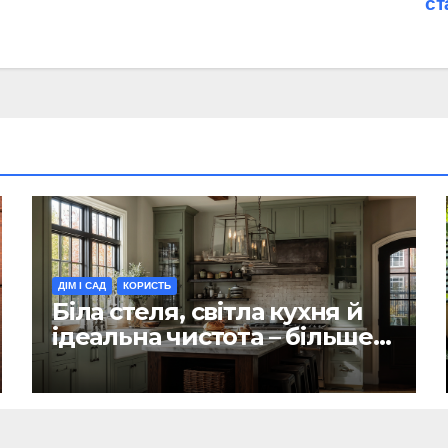
ст
ДІМ І САД
КОРИСТЬ
Біла стеля, світла кухня й
ідеальна чистота – більше
не актуальні. Як і кухня-
вітальня