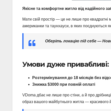
Якісне та комфортне житло від надійного з
Мати свій простір — це не лише про квадратні м
американки та таунхауси, в яких поєднуються які
Оберіть локацію під себе — Нови
Умови дуже привабливі:
Розтермінування до 18 місяців без від
Знижка $3000 при повній оплаті
VDoma дбає не лише про стіни, а й про дрібниц
образ вашого майбутнього житла — красивого й