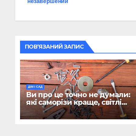
незавершений
записів
ПОВ’ЯЗАНИЙ ЗАПИС
ДІМ І САД
Ви про це точно не думали:
які саморізи краще, світлі
чи чорні?