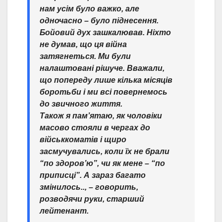
нам усім було важко, але
одночасно – було піднесення.
Бойовий дух зашкалював. Ніхто
не думав, що ця війна
затягнеться. Ми були
налаштовані рішуче. Вважали,
що попереду лише кілька місяців
боротьби і ми всі повернемось
до звичного життя.
Також я пам’ятаю, як чоловіки
масово стояли в чергах до
військкоматів і щиро
засмучувались, коли їх не брали
“по здоров’ю”, чи як мене – “по
приписці”. А зараз багато
змінилось.., – говорить,
розводячи руки, старший
лейтенант.