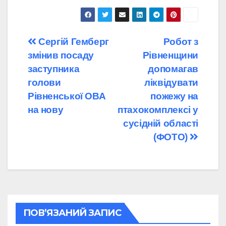
Навігація
Сергій Гемберг
Робот з
змінив посаду
Рівненщини
записів
заступника
допомагав
голови
ліквідувати
Рівненської ОВА
пожежу на
на нову
птахокомплексі у
сусідній області
(ФОТО)
ПОВ’ЯЗАНИЙ ЗАПИС