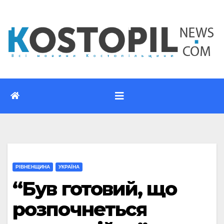
Перейти
до
вмісту
РІВНЕНЩИНА
УКРАЇНА
“Був готовий, що
розпочнеться