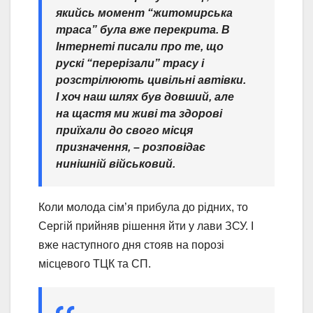
якийсь момент “житомирська
траса” була вже перекрита. В
Інтернеті писали про те, що
рускі “перерізали” трасу і
розстрілюють цивільні автівки.
І хоч наш шлях був довший, але
на щастя ми живі та здорові
приїхали до свого місця
призначення, – розповідає
нинішній військовий.
Коли молода сім’я прибула до рідних, то
Сергій прийняв рішення йти у лави ЗСУ. І
вже наступного дня стояв на порозі
місцевого ТЦК та СП.