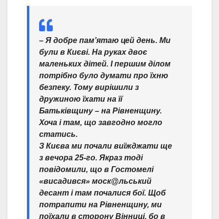
– Я добре пам’ятаю цей день. Ми
були в Києві. На руках двоє
маленьких дітей. І першим ділом
потрібно було думати про їхню
безпеку. Тому вирішили з
дружиною їхати на її
Батьківщину – на Рівненщину.
Хоча і там, що завгодно могло
статись.
З Києва ми почали виїжджати ще
з вечора 25-го. Якраз тоді
повідомили, що в Гостомелі
«висадився» моск@льський
десант і там почалися бої. Щоб
потрапити на Рівненщину, ми
поїхали в сторону Вінниці, бо в