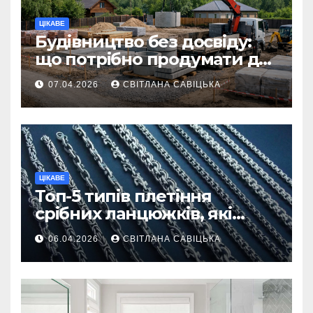
ЦІКАВЕ
Будівництво без досвіду:
що потрібно продумати до
першої доставки на
07.04.2026
СВІТЛАНА САВІЦЬКА
ділянку
ЦІКАВЕ
Топ-5 типів плетіння
срібних ланцюжків, які
вважаються
06.04.2026
СВІТЛАНА САВІЦЬКА
найнадійнішими