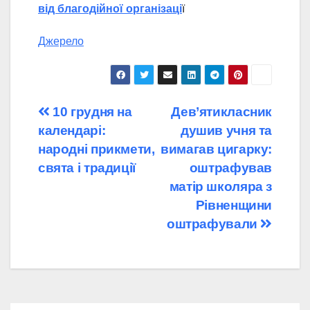
від благодійної організаці
ї
Джерело
Навігація
10 грудня на
Дев’ятикласник
календарі:
душив учня та
записів
народні прикмети,
вимагав цигарку:
свята і традиції
оштрафував
матір школяра з
Рівненщини
оштрафували