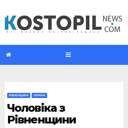
Перейти
до
вмісту
РІВНЕНЩИНА
УКРАЇНА
Чоловіка з
Рівненщини