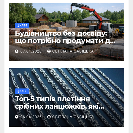
ЦІКАВЕ
Будівництво без досвіду:
що потрібно продумати до
першої доставки на
07.04.2026
СВІТЛАНА САВІЦЬКА
ділянку
ЦІКАВЕ
Топ-5 типів плетіння
срібних ланцюжків, які
вважаються
06.04.2026
СВІТЛАНА САВІЦЬКА
найнадійнішими