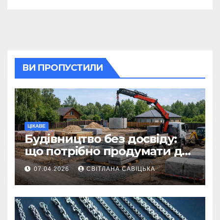
ВИ ПРОПУСТИЛИ
ЦІКАВЕ
Будівництво без досвіду:
що потрібно продумати до
першої доставки на
07.04.2026
СВІТЛАНА САВІЦЬКА
ділянку