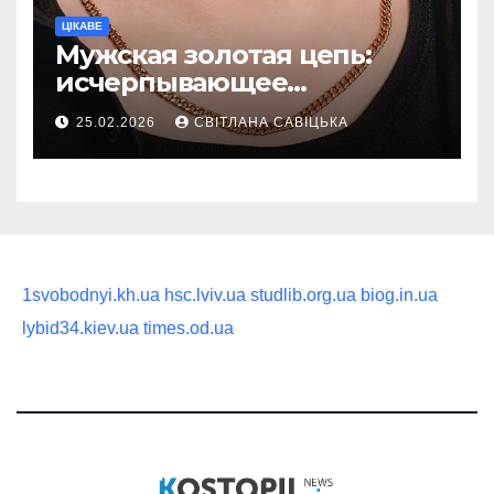
ЦІКАВЕ
Мужская золотая цепь:
исчерпывающее
руководство по выбору
25.02.2026
СВІТЛАНА САВІЦЬКА
статусного украшения
1svobodnyi.kh.ua
hsc.lviv.ua
studlib.org.ua
biog.in.ua
lybid34.kiev.ua
times.od.ua