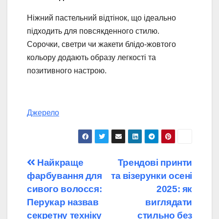
Ніжний пастельний відтінок, що ідеально
підходить для повсякденного стилю.
Сорочки, светри чи жакети блідо-жовтого
кольору додають образу легкості та
позитивного настрою.
Джерело
Навігація
Найкраще
Трендові принти
фарбування для
та візерунки осені
записів
сивого волосся:
2025: як
Перукар назвав
виглядати
секретну техніку
стильно без