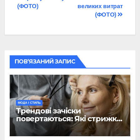
(ФОТО)
великих витрат
(ФОТО)
ПОВ’ЯЗАНИЙ ЗАПИС
МОДА І СТИЛЬ
Трендові зачіски
повертаються: Які стрижки
з 90-х популярні цієї
зими(ФОТО)