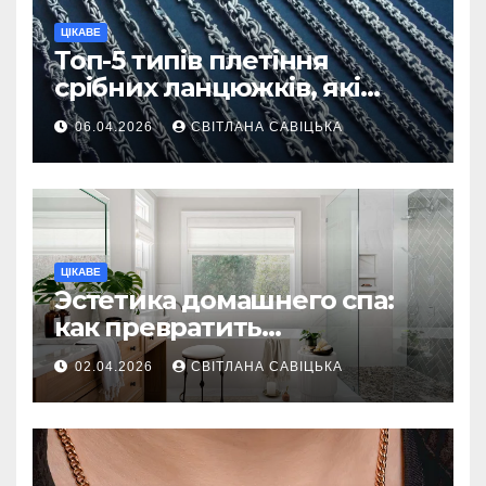
ЦІКАВЕ
Топ-5 типів плетіння
срібних ланцюжків, які
вважаються
06.04.2026
СВІТЛАНА САВІЦЬКА
найнадійнішими
ЦІКАВЕ
Эстетика домашнего спа:
как превратить
ежедневную гигиену в
02.04.2026
СВІТЛАНА САВІЦЬКА
восстанавливающий
ритуал