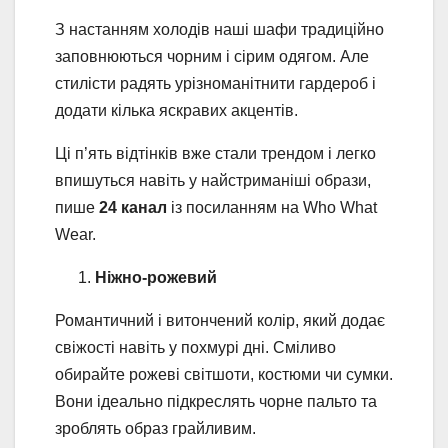
З настанням холодів наші шафи традиційно
заповнюються чорним і сірим одягом. Але
стилісти радять урізноманітнити гардероб і
додати кілька яскравих акцентів.
Ці п’ять відтінків вже стали трендом і легко
впишуться навіть у найстриманіші образи,
пише
24 канал
із посиланням на Who What
Wear.
Ніжно-рожевий
Романтичний і витончений колір, який додає
свіжості навіть у похмурі дні. Сміливо
обирайте рожеві світшоти, костюми чи сумки.
Вони ідеально підкреслять чорне пальто та
зроблять образ грайливим.