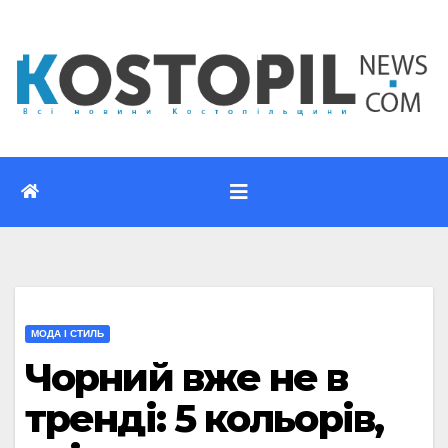
Перейти
до
вмісту
МОДА І СТИЛЬ
Чорний вже не в
тренді: 5 кольорів,