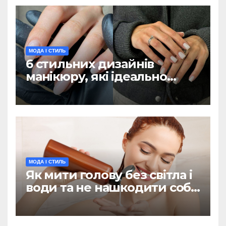
МОДА І СТИЛЬ
6 стильних дизайнів
манікюру, які ідеально
підійдуть для холодної
пори (ФОТО)
МОДА І СТИЛЬ
Як мити голову без світла і
води та не нашкодити собі:
поради дерматолога