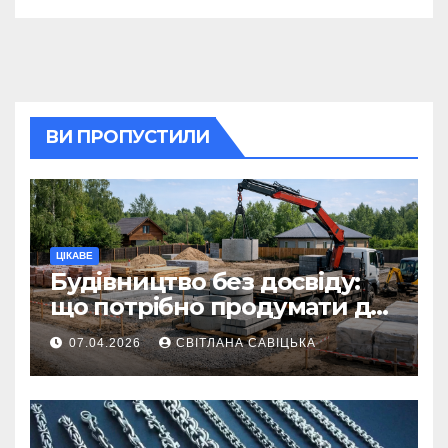
ВИ ПРОПУСТИЛИ
ЦІКАВЕ
Будівництво без досвіду:
що потрібно продумати до
першої доставки на
07.04.2026
СВІТЛАНА САВІЦЬКА
ділянку