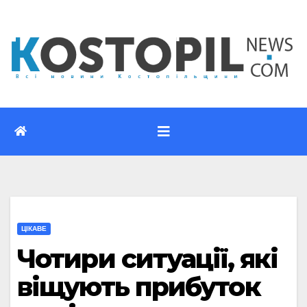
Перейти
до
вмісту
ЦІКАВЕ
Чотири ситуації, які
віщують прибуток