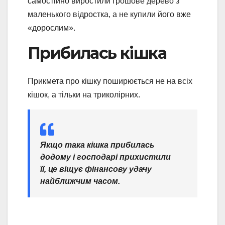
самостійно виростили грошове дерево з
маленького відростка, а не купили його вже
«дорослим».
Прибилась кішка
Прикмета про кішку поширюється не на всіх
кішок, а тільки на триколірних.
Якщо така кішка прибилась
додому і господарі прихистили
її, це віщує фінансову удачу
найближчим часом.