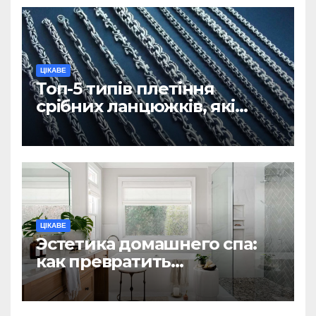
ЦІКАВЕ
Топ-5 типів плетіння
срібних ланцюжків, які
вважаються
найнадійнішими
ЦІКАВЕ
Эстетика домашнего спа:
как превратить
ежедневную гигиену в
восстанавливающий
ритуал