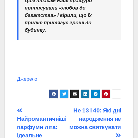
Цим птахам наші пращури
приписували «любов до
багатства» і вірили, що їх
приліт притягує гроші до
будинку.
Джерело
Навігація
Не 13 і 40: Які дні
Найромантичніші
народження не
записів
парфуми літа:
можна святкувати
ідеальне