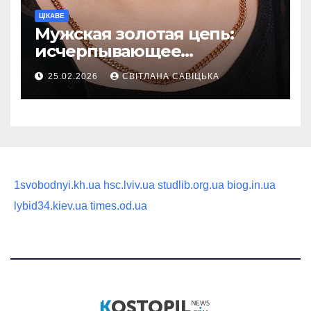
ЦІКАВЕ
Мужская золотая цепь:
исчерпывающее
руководство по выбору
25.02.2026
СВІТЛАНА САВІЦЬКА
статусного украшения
1svobodnyi.kh.ua
hsc.lviv.ua
studlib.org.ua
biog.in.ua
lybid34.kiev.ua
times.od.ua