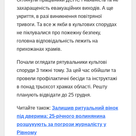
захаращеність евакуаційних виходів. А ще
укриття, в разі виникнення повітряної
тривоги. Та все ж якби в культових спорудах
не піклувалися про пожежну безпеку,
головна відповідальність лежить на
прихожанах храмів.
Почали оглядати рятувальники культові
споруди 3 тижні тому. За цей час обійшли та
провели профілактичні бесіди та інструктажі
в понад трьохсот храмах області. Решту
планують відвідати до 25 грудня.
Читайте також:
Залишив ритуальний вінок
під дверима: 25-річного волинянина
розшукують за погрози журналісту у
Рівному