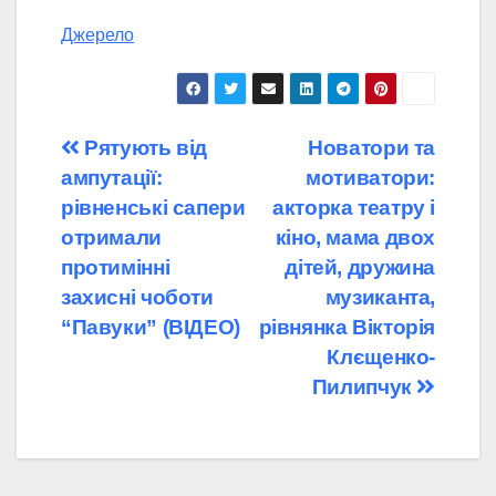
Джерело
Навігація
Рятують від
Новатори та
ампутації:
мотиватори:
записів
рівненські сапери
акторка театру і
отримали
кіно, мама двох
протимінні
дітей, дружина
захисні чоботи
музиканта,
“Павуки” (ВІДЕО)
рівнянка Вікторія
Клєщенко-
Пилипчук