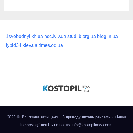
1svobodnyi.kh.ua
hsc.lviv.ua
studlib.org.ua
biog.in.ua
lybid34.kiev.ua
times.od.ua
2023 ©. Всі права захищено.
|
З приводу питань реклами чи іншої
інформації пишіть на пошту
info@kostopilnews.com