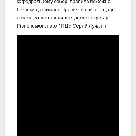
кафедральному соборі правила пожежної
безпеки дотримані. Про це свідчить і те, що
пожеж тут не траплялося, каже секретар
Рівненської єпархії ПЦУ Сергій Лучанін.