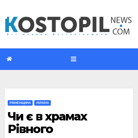
Перейти
до
вмісту
РІВНЕНЩИНА
УКРАЇНА
Чи є в храмах
Рівного