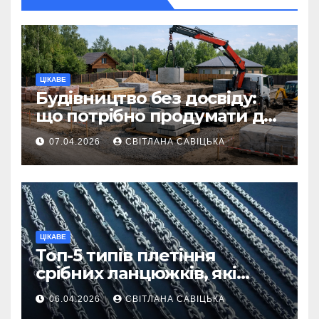
ЦІКАВЕ
Будівництво без досвіду:
що потрібно продумати до
першої доставки на
07.04.2026
СВІТЛАНА САВІЦЬКА
ділянку
ЦІКАВЕ
Топ-5 типів плетіння
срібних ланцюжків, які
вважаються
06.04.2026
СВІТЛАНА САВІЦЬКА
найнадійнішими