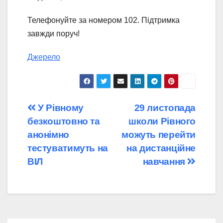
Телефонуйте за номером 102. Підтримка
завжди поруч!
Джерело
Навігація
У Рівному
29 листопада
безкоштовно та
школи Рівного
записів
анонімно
можуть перейти
тестуватимуть на
на дистанційне
ВІЛ
навчання