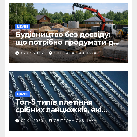
ЦІКАВЕ
Будівництво без досвіду:
що потрібно продумати до
першої доставки на
07.04.2026
СВІТЛАНА САВІЦЬКА
ділянку
ЦІКАВЕ
Топ-5 типів плетіння
срібних ланцюжків, які
вважаються
06.04.2026
СВІТЛАНА САВІЦЬКА
найнадійнішими