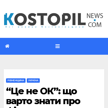
Перейти
до
вмісту
РІВНЕНЩИНА
УКРАЇНА
“Це не ОК”: що
варто знати про