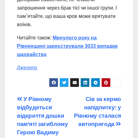
запрошення через брак тієї чи іншої групи. І
пам`ятайте, що ваша кров може врятувати
воїнів.
Читайте також:
Минулого року на
Рівненщині зареєстрували 3033 випадки
шахрайства
Джерело
Навігація
У Рівному
Сів за кермо
відбудеться
напідпитку: у
записів
відкриття дошки
Рівному сталася
пам‘яті загиблому
автопригода
Герою Вадиму