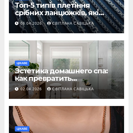
Топ-5 типів плетіння
срібних ланцюжків, які
вважаються
06.04.2026
СВІТЛАНА САВІЦЬКА
найнадійнішими
ЦІКАВЕ
Эстетика домашнего спа:
как превратить
ежедневную гигиену в
02.04.2026
СВІТЛАНА САВІЦЬКА
восстанавливающий
ритуал
ЦІКАВЕ