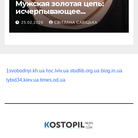
Мужская золотая цепь:
исчерпывающее
руководство по выбору
25.02.2026
СВІТЛАНА САВІЦЬКА
статусного украшения
1svobodnyi.kh.ua
hsc.lviv.ua
studlib.org.ua
biog.in.ua
lybid34.kiev.ua
times.od.ua