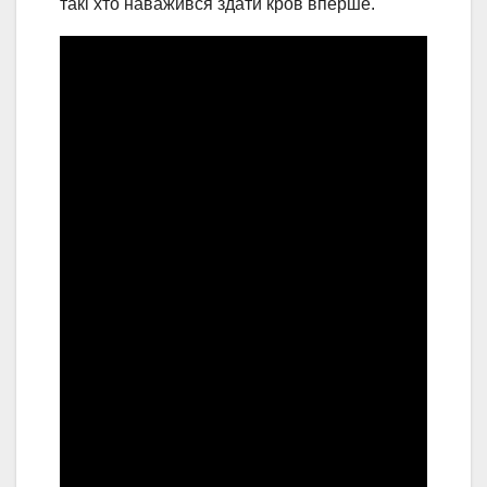
такі хто наважився здати кров вперше.