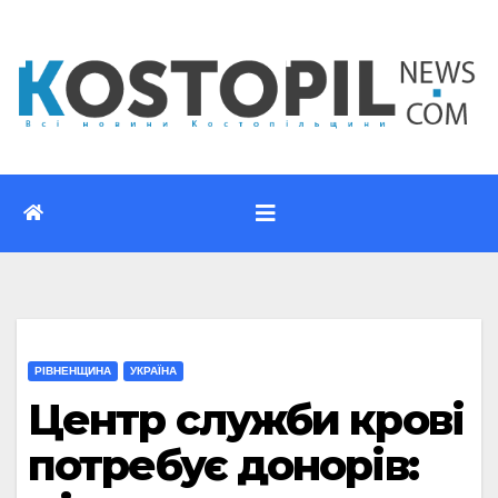
Перейти
до
вмісту
РІВНЕНЩИНА
УКРАЇНА
Центр служби крові
потребує донорів: