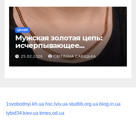
ритуал
ЦІКАВЕ
Мужская золотая цепь:
исчерпывающее
руководство по выбору
25.02.2026
СВІТЛАНА САВІЦЬКА
статусного украшения
1svobodnyi.kh.ua
hsc.lviv.ua
studlib.org.ua
biog.in.ua
lybid34.kiev.ua
times.od.ua