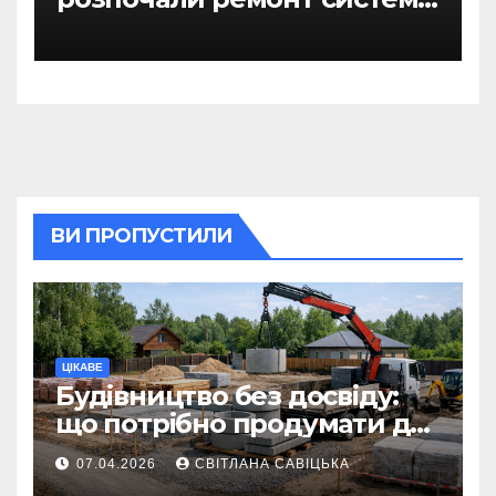
гарячого водопостачання
ВИ ПРОПУСТИЛИ
ЦІКАВЕ
Будівництво без досвіду:
що потрібно продумати до
першої доставки на
07.04.2026
СВІТЛАНА САВІЦЬКА
ділянку