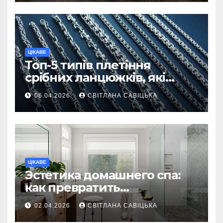
ЦІКАВЕ
Топ-5 типів плетіння
срібних ланцюжків, які
вважаються
06.04.2026
СВІТЛАНА САВІЦЬКА
найнадійнішими
ЦІКАВЕ
Эстетика домашнего спа:
как превратить
ежедневную гигиену в
02.04.2026
СВІТЛАНА САВІЦЬКА
восстанавливающий