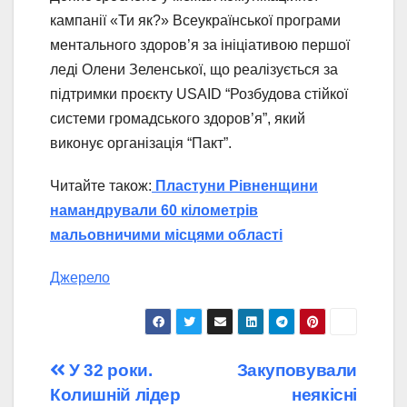
кампанії «Ти як?» Всеукраїнської програми
ментального здоров’я за ініціативою першої
леді Олени Зеленської, що реалізується за
підтримки проєкту USAID “Розбудова стійкої
системи громадського здоров’я”, який
виконує організація “Пакт”.
Читайте також:
Пластуни Рівненщини
намандрували 60 кілометрів
мальовничими місцями області
Джерело
Навігація
У 32 роки.
Закуповували
Колишній лідер
неякісні