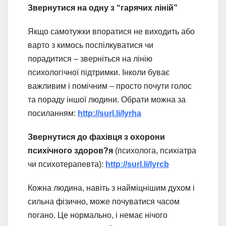
Звернутися на одну з “гарячих ліній”
Якщо самотужки впоратися не виходить або
варто з кимось поспілкуватися чи
порадитися – зверніться на лінію
психологічної підтримки. Інколи буває
важливим і помічним – просто почути голос
та пораду іншої людини. Обрати можна за
посиланням:
http://surl.li/lyrha
Звернутися до фахівця з охорони
психічного здоров?я
(психолога, психіатра
чи психотерапевта):
http://surl.li/lyrcb
Кожна людина, навіть з найміцнішим духом і
сильна фізично, може почуватися часом
погано. Це нормально, і немає нічого