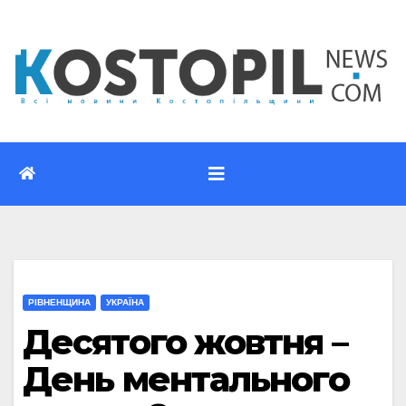
Перейти
до
вмісту
РІВНЕНЩИНА
УКРАЇНА
Десятого жовтня –
День ментального