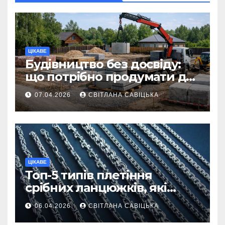
ЦІКАВЕ
Будівництво без досвіду:
що потрібно продумати до
першої доставки на
07.04.2026
СВІТЛАНА САВІЦЬКА
ділянку
ЦІКАВЕ
Топ-5 типів плетіння
срібних ланцюжків, які
вважаються
06.04.2026
СВІТЛАНА САВІЦЬКА
найнадійнішими