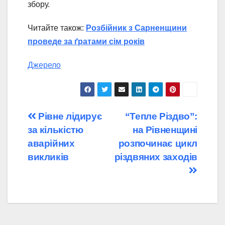
збору.
Читайте також:
Розбійник з Сарненщини
проведе за ґратами сім років
Джерело
Навігація
Рівне лідирує
“Тепле Різдво”:
за кількістю
на Рівненщині
записів
аварійних
розпочинає цикл
викликів
різдвяних заходів