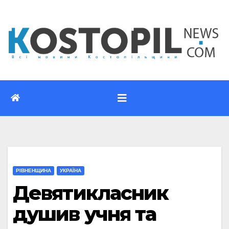
Перейти
до
вмісту
РІВНЕНЩИНА
УКРАЇНА
Девятикласник
душив учня та