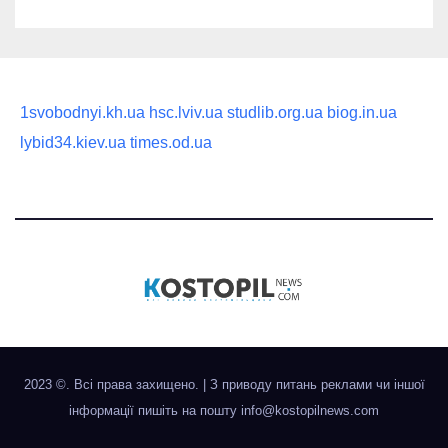
1svobodnyi.kh.ua
hsc.lviv.ua
studlib.org.ua
biog.in.ua
lybid34.kiev.ua
times.od.ua
2023 ©. Всі права захищено.
|
З приводу питань реклами чи іншої
інформації пишіть на пошту
info@kostopilnews.com