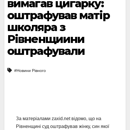
вимагав цигарку:
оштрафував матір
школяра з
Рівненщиини
оштрафували
#Новини Рівного
За матеріалами zaxid.net відомо, що на
Рівненщині суд оштрафував жінку, син якої