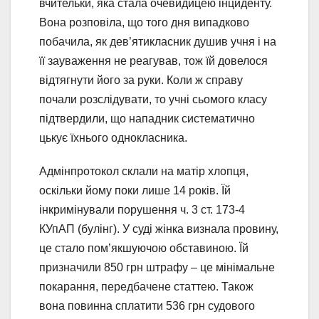
вчительки, яка стала очевидицею інциденту.
Вона розповіла, що того дня випадково
побачила, як дев’ятикласник душив учня і на
її зауваження не реагував, тож їй довелося
відтягнути його за руки. Коли ж справу
почали розслідувати, то учні сьомого класу
підтвердили, що нападник систематично
цькує їхнього однокласника.
Адмінпротокол склали на матір хлопця,
оскільки йому поки лише 14 років. Їй
інкримінували порушення ч. 3 ст. 173-4
КУпАП (булінг). У суді жінка визнала провину,
це стало пом’якшуючою обставиною. Їй
призначили 850 грн штрафу – це мінімальне
покарання, передбачене статтею. Також
вона повинна сплатити 536 грн судового