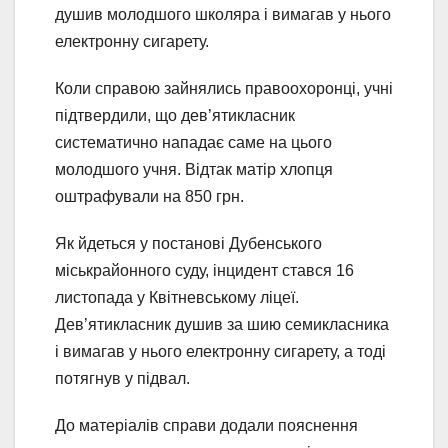
душив молодшого школяра і вимагав у нього
електронну сигарету.
Коли справою зайнялись правоохоронці, учні
підтвердили, що дев’ятикласник
систематично нападає саме на цього
молодшого учня. Відтак матір хлопця
оштрафували на 850 грн.
Як йдеться у постанові Дубенського
міськрайонного суду, інцидент стався 16
листопада у Квітневському ліцеї.
Дев’ятикласник душив за шию семикласника
і вимагав у нього електронну сигарету, а тоді
потягнув у підвал.
До матеріалів справи додали пояснення