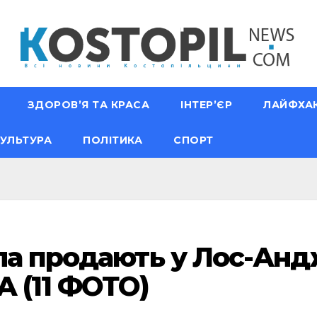
ЗДОРОВ’Я ТА КРАСА
ІНТЕР’ЄР
ЛАЙФХА
УЛЬТУРА
ПОЛІТИКА
СПОРТ
ла продають у Лос-Андж
А (11 ФОТО)