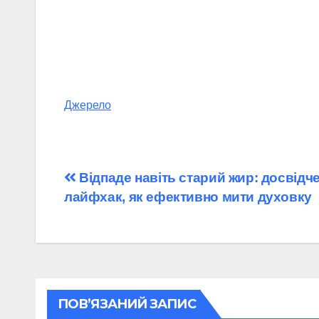
Джерело
Навігація
Відпаде навіть старий жир: досвідч
лайфхак, як ефективно мити духовку
записів
ПОВ’ЯЗАНИЙ ЗАПИС