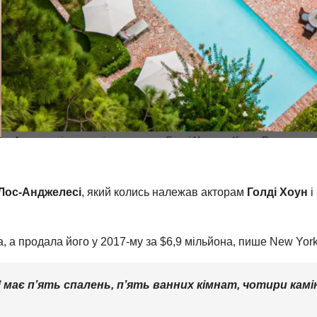
Лос-Анджелесі
, який колись належав акторам
Голді Хоун
і
а, а продала його у 2017-му за $6,9 мільйона, пише New York
має п’ять спалень, п’ять ванних кімнат, чотири камін