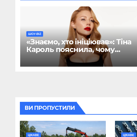
ШОУ-BIZ
«Знаємо, хто ініціював»: Тіна
Кароль пояснила, чому
хейт навколо її пісні був
спланований (ФОТО)
ВИ ПРОПУСТИЛИ
ЦІКАВЕ
ЦІКАВЕ