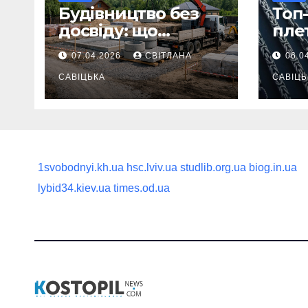
Будівництво без
Топ-
досвіду: що
пле
потрібно
ланц
07.04.2026
СВІТЛАНА
06.0
продумати до
вва
першої доставки
САВІЦЬКА
най
САВІЦЬ
на ділянку
1svobodnyi.kh.ua
hsc.lviv.ua
studlib.org.ua
biog.in.ua
lybid34.kiev.ua
times.od.ua