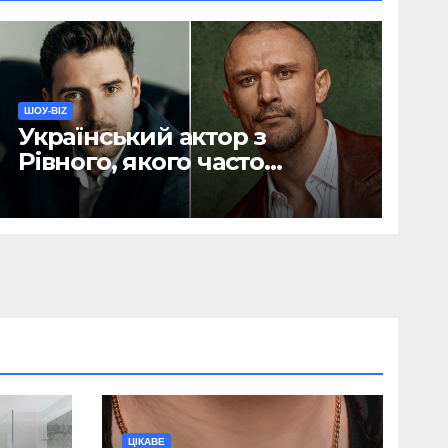
ШОУ-BIZ
Український актор з
Рівного, якого часто
називають конкурентом
Тараса Цимбалюка,
розповів про свої витрати
ЦІКАВЕ