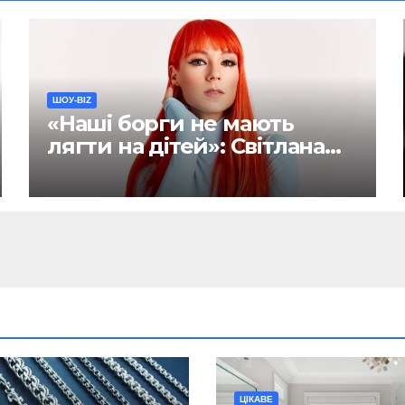
ШОУ-BIZ
«Наші борги не мають
лягти на дітей»: Світлана
Тарабарова хоче написати
заповіт
ЦІКАВЕ