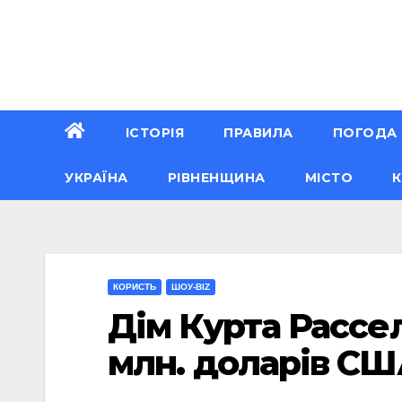
Перейти
до
вмісту
ІСТОРІЯ
ПРАВИЛА
ПОГОДА
УКРАЇНА
РІВНЕНЩИНА
МІСТО
К
КОРИСТЬ
ШОУ-BIZ
Дім Курта Рассе
млн. доларів СШ