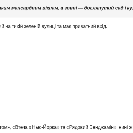
ким мансардним вікнам, а зовні — доглянутий сад і ку
й на тихій зеленій вулиці та має приватний вхід.
ртом», «Втеча з Нью-Йорка» та «Рядовий Бенджамін», нині жи