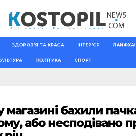
ЗДОРОВ’Я ТА КРАСА
ІНТЕР’ЄР
ЛАЙФХА
УЛЬТУРА
ПОЛІТИКА
СПОРТ
у магазині бахили пачк
ому, або несподівано 
у річ