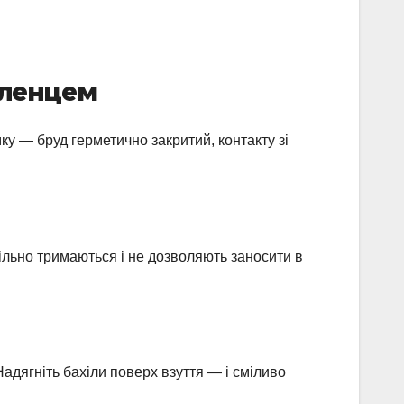
бленцем
умку — бруд герметично закритий, контакту зі
щільно тримаються і не дозволяють заносити в
Надягніть бахіли поверх взуття — і сміливо