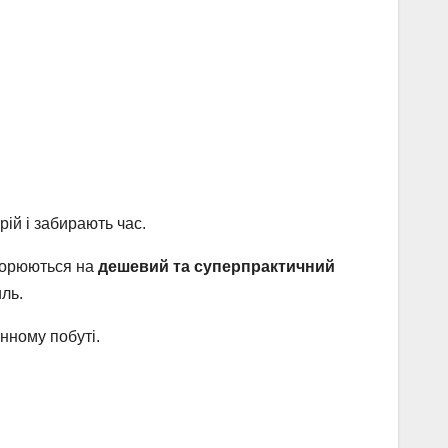
рій і забирають час.
творюються на
дешевий та суперпрактичний
ль.
нному побуті.