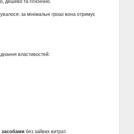
 дешево та гігієнічно.
сувалося: за мінімальні гроші вона отримує
оєднання властивостей:
и засобами
без зайвих витрат.