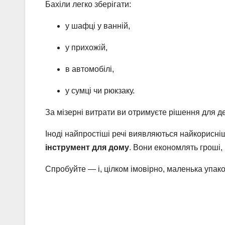
Бахіли легко зберігати:
у шафці у ванній,
у прихожій,
в автомобілі,
у сумці чи рюкзаку.
За мізерні витрати ви отримуєте рішення для дес
Іноді найпростіші речі виявляються найкорисн
інструмент для дому
. Вони економлять гроші,
Спробуйте — і, цілком імовірно, маленька упак