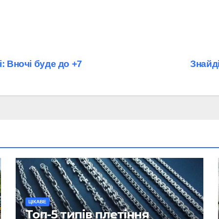
: Вночі буде до +7
Знайді
ЦІКАВЕ
Топ-5 типів плетіння