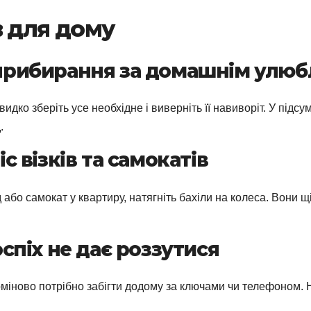
в для дому
я прибирання за домашнім улю
видко зберіть усе необхідне і виверніть її навиворіт. У підс
.
іс візків та самокатів
 або самокат у квартиру, натягніть бахіли на колеса. Вони 
поспіх не дає роззутися
ерміново потрібно забігти додому за ключами чи телефоном. 