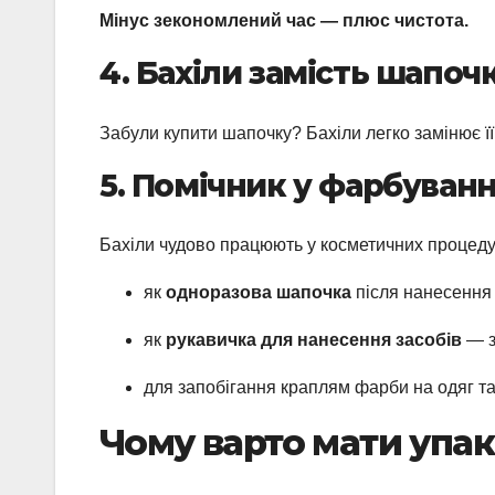
Мінус зекономлений час — плюс чистота.
4. Бахіли замість шапоч
Забули купити шапочку? Бахіли легко замінює її
5. Помічник у фарбуванн
Бахіли чудово працюють у косметичних процеду
як
одноразова шапочка
після нанесення
як
рукавичка для нанесення засобів
— з
для запобігання краплям фарби на одяг т
Чому варто мати упак