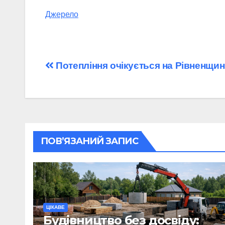
Джерело
Навігація
Потепління очікується на Рівненщині
записів
ПОВ’ЯЗАНИЙ ЗАПИС
ЦІКАВЕ
Будівництво без досвіду: