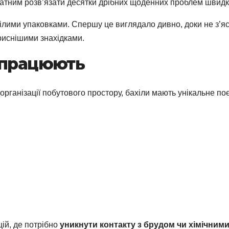
датним розв’язати десятки дрібних щоденних проблем швидко,
 цілими упаковками. Спершу це виглядало дивно, доки не з’я
риснішими знахідками.
 працюють
організації побутового простору, бахіли мають унікальне п
цій, де потрібно
уникнути контакту з брудом чи хімічним