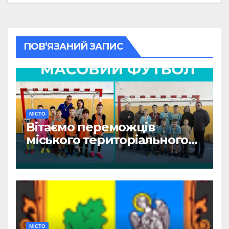
ПОВ’ЯЗАНИЙ ЗАПИС
МІСТО
Вітаємо переможців
міського територіального
етапу змагань «Пліч-о-пліч:
Всеукраїнські шкільні ліги»
МІСТО