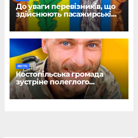
До уваги перевізників, що
здійснюють пасажирські
перевезення
МІСТО
Костопільська громада
зустріне полеглого
головного сержанта Сергія
Василюка