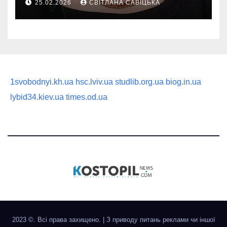
25.02.2026
СВІТЛАНА САВІЦЬКА
статусного украшения
1svobodnyi.kh.ua
hsc.lviv.ua
studlib.org.ua
biog.in.ua
lybid34.kiev.ua
times.od.ua
2023 ©. Всі права захищено.
|
З приводу питань реклами чи іншої