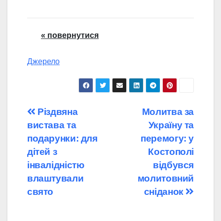
« повернутися
Джерело
Навігація
Різдвяна
Молитва за
вистава та
Україну та
записів
подарунки: для
перемогу: у
дітей з
Костополі
інвалідністю
відбувся
влаштували
молитовний
свято
сніданок