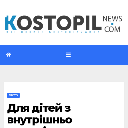
Перейти
до
вмісту
МІСТО
Для дітей з
внутрішньо