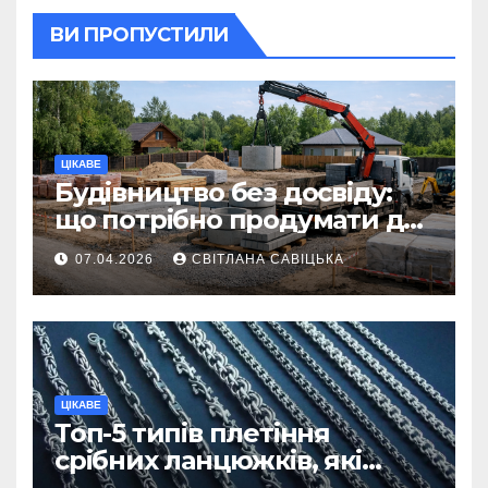
ВИ ПРОПУСТИЛИ
ЦІКАВЕ
Будівництво без досвіду:
що потрібно продумати до
першої доставки на
07.04.2026
СВІТЛАНА САВІЦЬКА
ділянку
ЦІКАВЕ
Топ-5 типів плетіння
срібних ланцюжків, які
вважаються