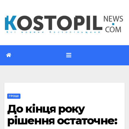
Перейти
до
вмісту
ГРОШІ
До кінця року
рішення остаточне: