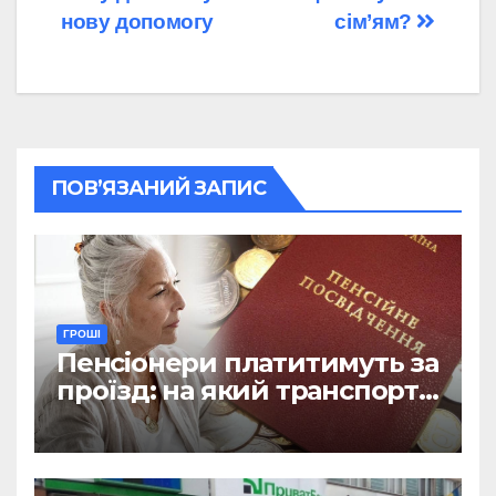
нову допомогу
сім’ям?
ПОВ’ЯЗАНИЙ ЗАПИС
ГРОШІ
Пенсіонери платитимуть за
проїзд: на який транспорт
не діятиме пільга