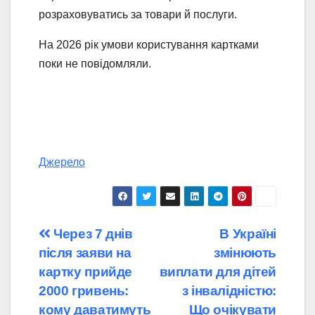
розраховуватись за товари й послуги.
На 2026 рік умови користування картками
поки не повідомляли.
Джерело
Навігація
Через 7 днів
В Україні
після заяви на
змінюють
записів
картку прийде
виплати для дітей
2000 гривень:
з інвалідністю:
кому даватимуть
Що очікувати