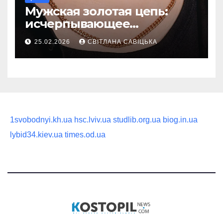
Мужская золотая цепь:
исчерпывающее
руководство по выбору
25.02.2026
СВІТЛАНА САВІЦЬКА
статусного украшения
1svobodnyi.kh.ua
hsc.lviv.ua
studlib.org.ua
biog.in.ua
lybid34.kiev.ua
times.od.ua