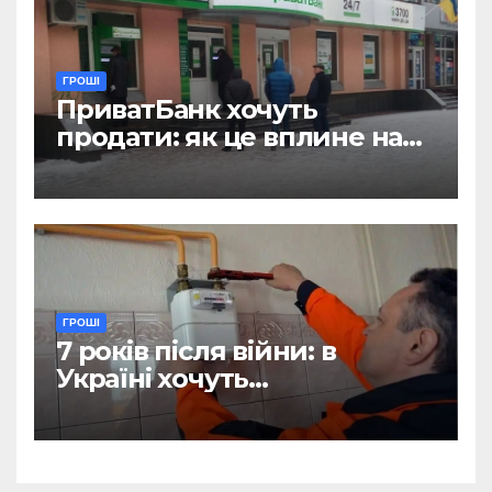
ГРОШІ
ПриватБанк хочуть
продати: як це вплине на
отримання зарплат, пенсій
і стипендій
ГРОШІ
7 років після війни: в
Україні хочуть
відтермінувати
встановлення лічильників
для квартир, де є тільки
газова плита