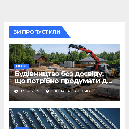
ВИ ПРОПУСТИЛИ
ЦІКАВЕ
Будівництво без досвіду:
що потрібно продумати до
першої доставки на
07.04.2026
СВІТЛАНА САВІЦЬКА
ділянку