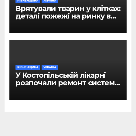
РІВНЕНЩИНА
УКРАЇНА
Врятували тварин у клітках:
деталі пожежі на ринку в
Рівному
РІВНЕНЩИНА
УКРАЇНА
У Костопільській лікарні
розпочали ремонт системи
гарячого водопостачання