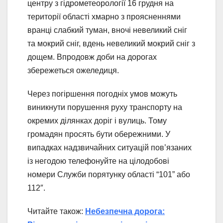
центру з гідрометеорології 16 грудня на
території області хмарно з проясненнями
вранці слабкий туман, вночі невеликий сніг
та мокрий сніг, вдень невеликий мокрий сніг з
дощем. Впродовж доби на дорогах
збережеться ожеледиця.
Через погіршення погодніх умов можуть
виникнути порушення руху транспорту на
окремих ділянках доріг і вулиць. Тому
громадян просять бути обережними. У
випадках надзвичайних ситуацій пов’язаних
із негодою телефонуйте на цілодобові
номери Служби порятунку області “101” або
112″.
Читайте також:
Небезпечна дорога: