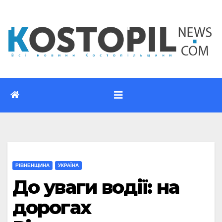
Перейти
до
вмісту
РІВНЕНЩИНА
УКРАЇНА
До уваги водії: на
дорогах