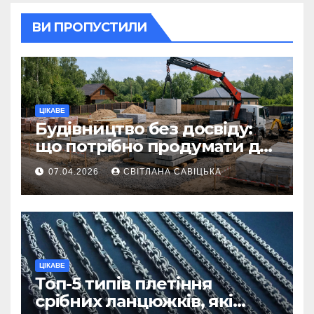
ВИ ПРОПУСТИЛИ
ЦІКАВЕ
Будівництво без досвіду:
що потрібно продумати до
першої доставки на
07.04.2026
СВІТЛАНА САВІЦЬКА
ділянку
ЦІКАВЕ
Топ-5 типів плетіння
срібних ланцюжків, які