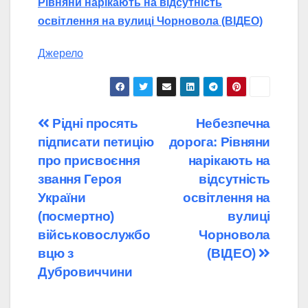
Рівняни нарікають на відсутність
освітлення на вулиці Чорновола (ВІДЕО)
Джерело
Навігація
Рідні просять
Небезпечна
підписати петицію
дорога: Рівняни
записів
про присвоєння
нарікають на
звання Героя
відсутність
України
освітлення на
(посмертно)
вулиці
військовослужбо
Чорновола
вцю з
(ВІДЕО)
Дубровиччини