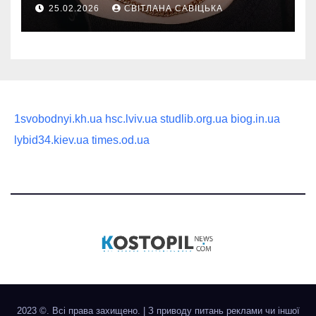
руководство по выбору
25.02.2026
СВІТЛАНА САВІЦЬКА
статусного украшения
1svobodnyi.kh.ua
hsc.lviv.ua
studlib.org.ua
biog.in.ua
lybid34.kiev.ua
times.od.ua
2023 ©. Всі права захищено.
|
З приводу питань реклами чи іншої