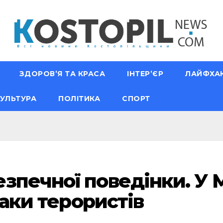
ЗДОРОВ’Я ТА КРАСА
ІНТЕР’ЄР
ЛАЙФХА
УЛЬТУРА
ПОЛІТИКА
СПОРТ
зпечної поведінки. У 
таки терористів