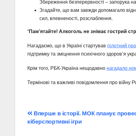
Збереження безперервності – запорука 
Згадайте, що вам завжди допомагало відн
сил, впевненості, розслаблення.
“
Пам’ятайте! Алкоголь не знімає гострий ст
Нагадаємо, що в Україні стартував
пілотний про
підтримку та зміцнення психічного здоров’я укра
Крім того, РБК-Україна нещодавно
нагадало но
Термінові та важливі повідомлення про війну Ро
Навігація
Вперше в історії. МОК планує прове
кіберспортивні ігри
записів