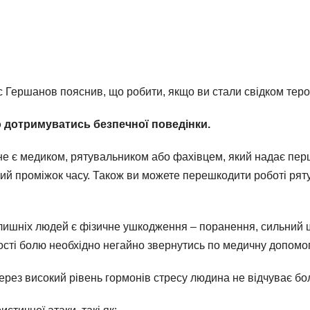
 Гершанов пояснив, що робити, якщо ви стали свідком теро
 дотримуватись безпечної поведінки.
и не є медиком, рятувальником або фахівцем, який надає пер
кий проміжок часу. Також ви можете перешкодити роботі рят
колишніх людей є фізичне ушкодження – поранення, сильний ш
сті болю необхідно негайно звернутись по медичну допомог
ерез високий рівень гормонів стресу людина не відчуває бо