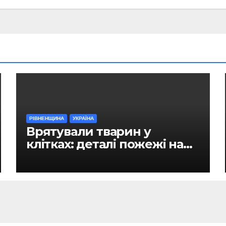
РІВНЕНЩИНА
УКРАЇНА
Врятували тварин у
клітках: деталі пожежі на
ринку в Рівному