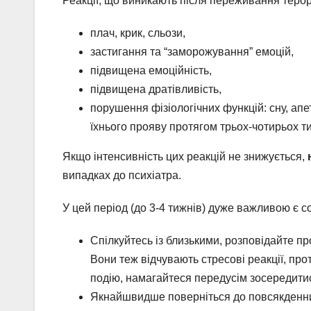
Реакції, що виникають після переживання терори
плач, крик, сльози,
застигання та “заморожування” емоцій,
підвищена емоційність,
підвищена дратівливість,
порушення фізіологічних функцій: сну, ап
їхнього прояву протягом трьох-чотирьох т
Якщо інтенсивність цих реакцій не знижується,
н
випадках до психіатра.
У цей період (до 3-4 тижнів) дуже важливою є с
Спілкуйтесь із близькими, розповідайте пр
Вони теж відчувають стресові реакції, про
подію, намагайтеся передусім зосередити
Якнайшвидше поверніться до повсякденних 