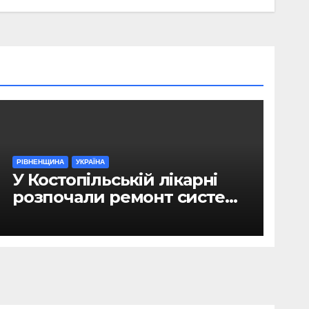
РІВНЕНЩИНА
УКРАЇНА
У Костопільській лікарні
розпочали ремонт системи
гарячого водопостачання