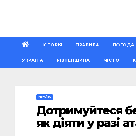
Перейти
до
вмісту
ІСТОРІЯ
ПРАВИЛА
ПОГОДА
УКРАЇНА
РІВНЕНЩИНА
МІСТО
К
УКРАЇНА
Дотримуйтеся бе
як діяти у разі а