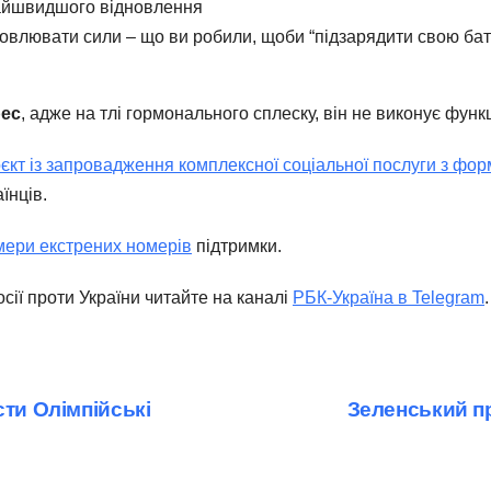
найшвидшого відновлення
овлювати сили – що ви робили, щоби “підзарядити свою бат
рес
, адже на тлі гормонального сплеску, він не виконує функ
єкт із запровадження комплексної соціальної послуги з фор
їнців.
мери екстрених номерів
підтримки.
сії проти України читайте на каналі
РБК-Україна в Telegram
.
сти Олімпійські
Зеленський пр