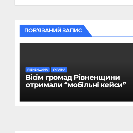
ПОВ’ЯЗАНИЙ ЗАПИС
РІВНЕНЩИНА
УКРАЇНА
Вісім громад Рівненщини
отримали “мобільні кейси”