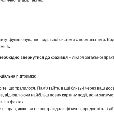
стичної атаки, такі як:
етиту, функціонування видільної системи є нормальними. Вод
ижнів.
еобхідно звернутися до фахівця
– лікаря загальної прак
оціальна підтримка:
о те, що трапилося. Пам’ятайте, ваші близькі через ваш досв
те, відновлюючи найбільш повну картину події, вони знижую
сь на фактах.
справ, якщо ви не постраждали фізично, продовжіть ті дії а