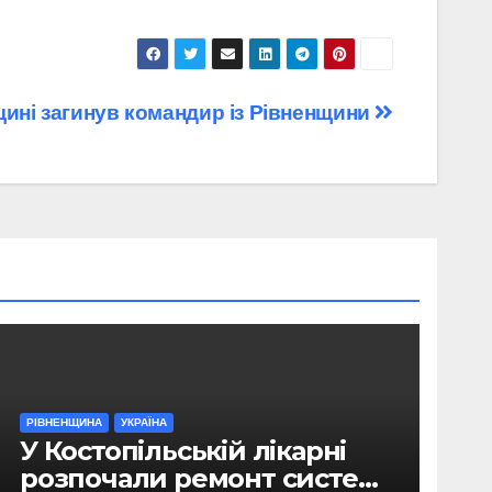
щині загинув командир із Рівненщини
РІВНЕНЩИНА
УКРАЇНА
У Костопільській лікарні
розпочали ремонт системи