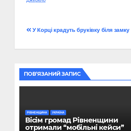
Джерело
Навігація
У Корці крадуть бруківку біля замку
записів
ПОВ’ЯЗАНИЙ ЗАПИС
РІВНЕНЩИНА
УКРАЇНА
Вісім громад Рівненщини
отримали “мобільні кейси”