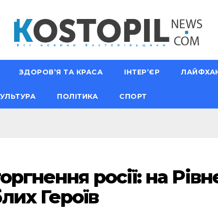
ЗДОРОВ’Я ТА КРАСА
ІНТЕР’ЄР
ЛАЙФХА
УЛЬТУРА
ПОЛІТИКА
СПОРТ
оргнення росії: на Рів
лих Героїв