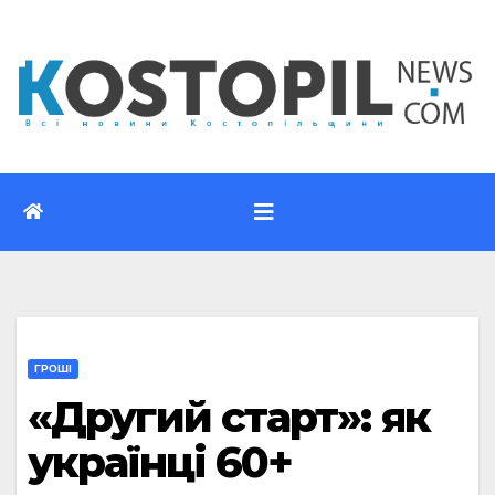
Перейти
до
вмісту
ГРОШІ
«Другий старт»: як
українці 60+