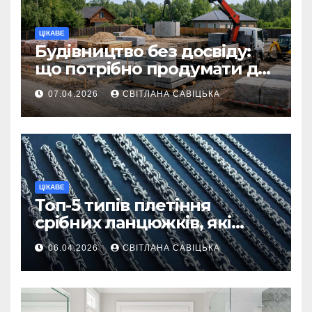
ЦІКАВЕ
Будівництво без досвіду:
що потрібно продумати до
першої доставки на
07.04.2026
СВІТЛАНА САВІЦЬКА
ділянку
ЦІКАВЕ
Топ-5 типів плетіння
срібних ланцюжків, які
вважаються
06.04.2026
СВІТЛАНА САВІЦЬКА
найнадійнішими