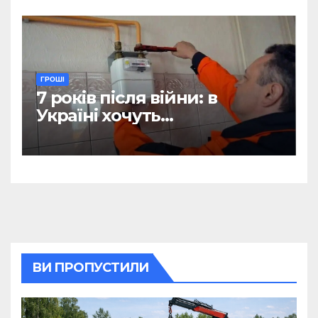
ГРОШІ
7 років після війни: в
Україні хочуть
відтермінувати
встановлення лічильників
для квартир, де є тільки
газова плита
ВИ ПРОПУСТИЛИ