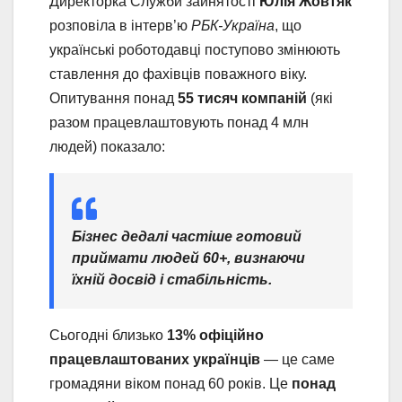
Директорка Служби зайнятості
Юлія Жовтяк
розповіла в інтерв’ю
РБК-Україна
, що
українські роботодавці поступово змінюють
ставлення до фахівців поважного віку.
Опитування понад
55 тисяч компаній
(які
разом працевлаштовують понад 4 млн
людей) показало:
Бізнес дедалі частіше готовий
приймати людей 60+, визнаючи
їхній досвід і стабільність.
Сьогодні близько
13% офіційно
працевлаштованих українців
— це саме
громадяни віком понад 60 років. Це
понад