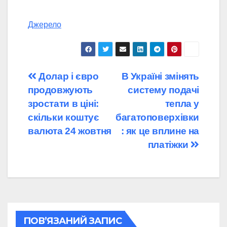
Джерело
Навігація
Долар і євро
В Україні змінять
продовжують
систему подачі
записів
зростати в ціні:
тепла у
скільки коштує
багатоповерхівки
валюта 24 жовтня
: як це вплине на
платіжки
ПОВ’ЯЗАНИЙ ЗАПИС