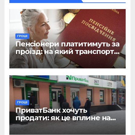
ГРОШІ
Пенсіонери платитимуть за
проїзд: на який транспорт
не діятиме пільга
ГРОШІ
ПриватБанк хочуть
продати: як це вплине на
отримання зарплат, пенсій
і стипендій