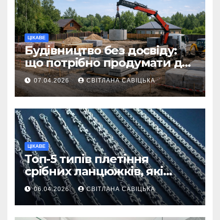
ЦІКАВЕ
Будівництво без досвіду:
що потрібно продумати до
першої доставки на
07.04.2026
СВІТЛАНА САВІЦЬКА
ділянку
ЦІКАВЕ
Топ-5 типів плетіння
срібних ланцюжків, які
вважаються
06.04.2026
СВІТЛАНА САВІЦЬКА
найнадійнішими