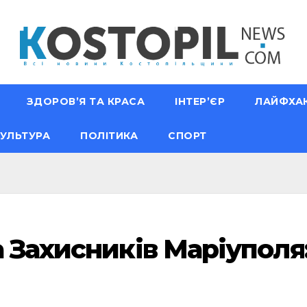
ЗДОРОВ’Я ТА КРАСА
ІНТЕР’ЄР
ЛАЙФХА
УЛЬТУРА
ПОЛІТИКА
СПОРТ
 Захисників Маріуполя: