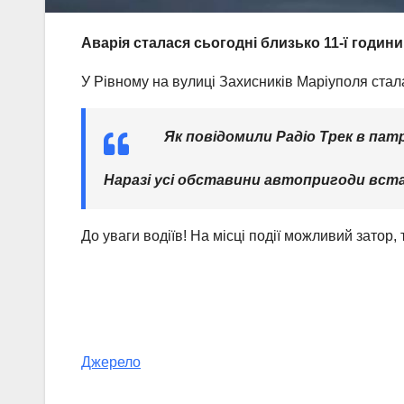
Аварія сталася сьогодні близько 11-ї години
У Рівному на вулиці Захисників Маріуполя ста
Як повідомили Радіо Трек в патру
Наразі усі обставини автопригоди вст
До уваги водіїв! На місці події можливий затор,
Джерело