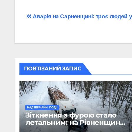
Навігація
Аварія на Сарненщині: троє людей у 
записів
ПОВ’ЯЗАНИЙ ЗАПИС
НАДЗВИЧАЙНІ ПОДІЇ
Зіткнення з фурою стало
летальним: на Рівненщині
загинув водій легковика