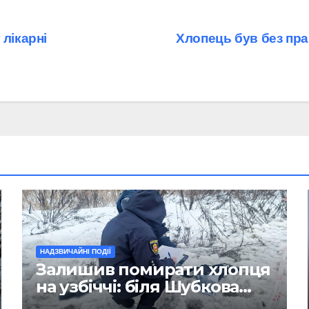
лікарні
Хлопець був без пра
НАДЗВИЧАЙНІ ПОДІЇ
Залишив помирати хлопця
на узбіччі: біля Шубкова
сталася смертельна ДТП