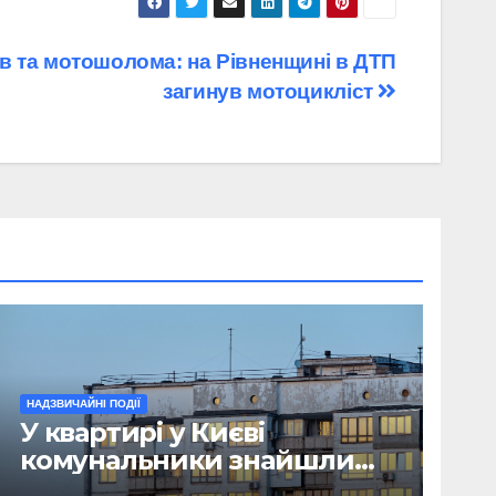
в та мотошолома: на Рівненщині в ДТП
загинув мотоцикліст
НАДЗВИЧАЙНІ ПОДІЇ
У квартирі у Києві
комунальники знайшли
мумію