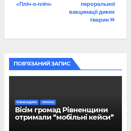
«Пліч-о-пліч»
пероральної
вакцинації диких
тварин
ПОВ’ЯЗАНИЙ ЗАПИС
РІВНЕНЩИНА
УКРАЇНА
Вісім громад Рівненщини
отримали “мобільні кейси”