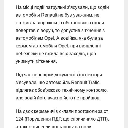
На місці події патрульні з’ясували, що водій
автомобіля Renault не був уважним, не
стежив за дорожньою обстановкою і коли
повертав ліворуч, то допустив зіткнення з
автомобілем Opel. А водійка, яка була за
кермом автомобіля Opel, при виявленні
небезпеки не вжила всіх заходів, щоб
уникнути зіткнення.
Під час перевірки документів інспектори
з’ясували, що автомобіль Renault Trafic
підлягає обов’язково технічному контролю,
але водій його вчасно його не пройшов.
На двох керманичів склали протоколи за ст.
124 (Порушення ПДР, що спричинило ДТП),
а також винесли постанову на водія