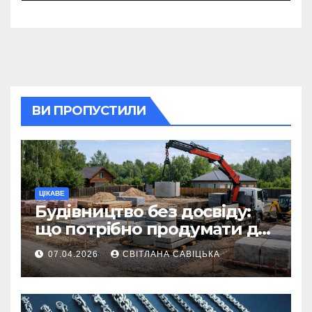
ВИ ПРОПУСТИЛИ
ЦІКАВЕ
Будівництво без досвіду:
що потрібно продумати до
першої доставки на
07.04.2026
СВІТЛАНА САВІЦЬКА
ділянку