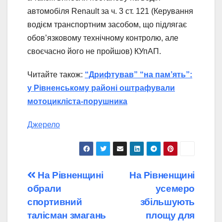
автомобіля Renault за ч. 3 ст. 121 (Керування
водієм транспортним засобом, що підлягає
обов’язковому технічному контролю, але
своєчасно його не пройшов) КУпАП.
Читайте також:
“Дрифтував” “на пам’ять”:
у Рівненському районі оштрафували
мотоцикліста-порушника
Джерело
Навігація
На Рівненщині
На Рівненщині
обрали
усемеро
записів
спортивний
збільшують
талісман змагань
площу для