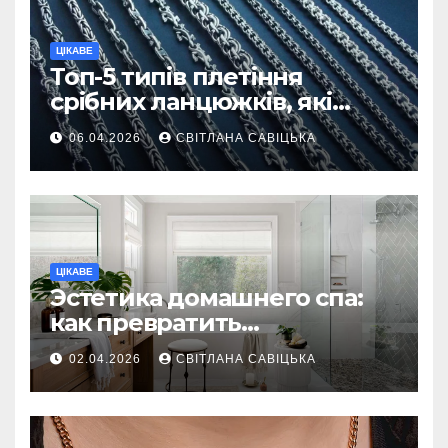
ЦІКАВЕ
Топ-5 типів плетіння
срібних ланцюжків, які
вважаються
06.04.2026
СВІТЛАНА САВІЦЬКА
найнадійнішими
ЦІКАВЕ
Эстетика домашнего спа:
как превратить
ежедневную гигиену в
02.04.2026
СВІТЛАНА САВІЦЬКА
восстанавливающий
ритуал