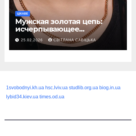
ЦІКАВЕ
Мужская золотая цепь:
исчерпывающее
руководство по выбору
25.02.2026
СВІТЛАНА САВІЦЬКА
статусного украшения
1svobodnyi.kh.ua
hsc.lviv.ua
studlib.org.ua
biog.in.ua
lybid34.kiev.ua
times.od.ua