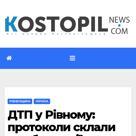
Перейти
до
вмісту
РІВНЕНЩИНА
УКРАЇНА
ДТП у Рівному:
протоколи склали