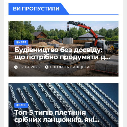
ВИ ПРОПУСТИЛИ
ЦІКАВЕ
Будівництво без досвіду:
що потрібно продумати до
першої доставки на
07.04.2026
СВІТЛАНА САВІЦЬКА
ділянку
ЦІКАВЕ
Топ-5 типів плетіння
срібних ланцюжків, які
вважаються