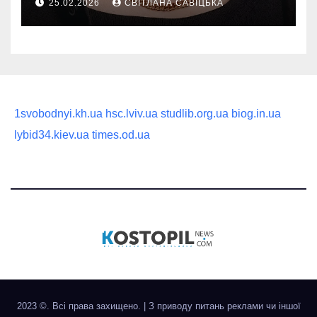
25.02.2026
СВІТЛАНА САВІЦЬКА
статусного украшения
1svobodnyi.kh.ua
hsc.lviv.ua
studlib.org.ua
biog.in.ua
lybid34.kiev.ua
times.od.ua
2023 ©. Всі права захищено.
|
З приводу питань реклами чи іншої