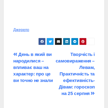
Джерело
Навігація
День в який ви
Творчість і
народилися –
самовираження –
записів
впливає ваш на
Левам,
характер: про це
Практичність та
ви точно не знали
ефективність-
Дівам: гороскоп
на 25 серпня