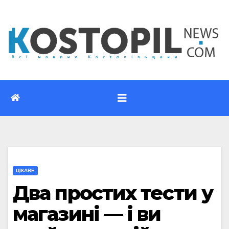
Перейти
до
вмісту
ЦІКАВЕ
Два простих тести у
магазині — і ви