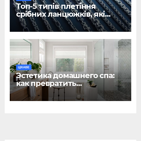
Топ-5 типів плетіння
срібних ланцюжків, які
вважаються
найнадійнішими
ЦІКАВЕ
Эстетика домашнего спа:
как превратить
ежедневную гигиену в
восстанавливающий
ритуал