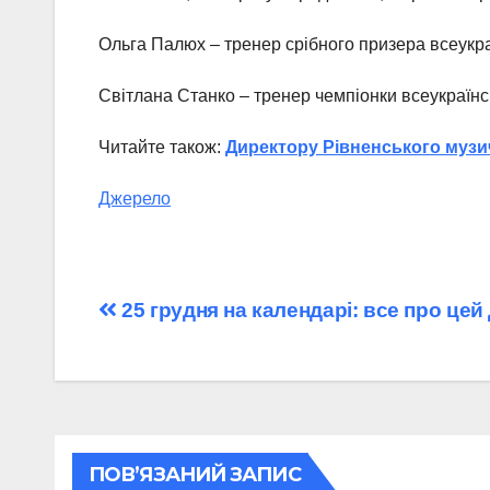
Ольга Палюх – тренер срібного призера всеукра
Світлана Станко – тренер чемпіонки всеукраїнс
Читайте також:
Директору Рівненського музи
Джерело
Навігація
25 грудня на календарі: все про цей
записів
ПОВ’ЯЗАНИЙ ЗАПИС