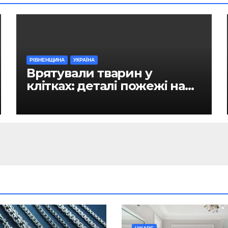
РІВНЕНЩИНА
УКРАЇНА
Врятували тварин у
клітках: деталі пожежі на
ринку в Рівному