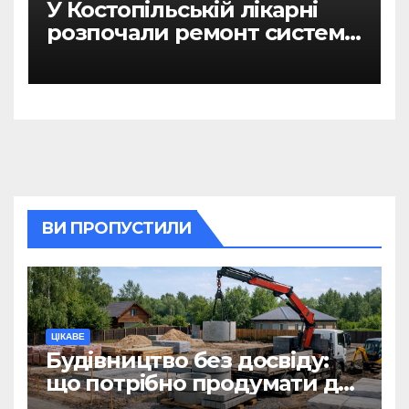
У Костопільській лікарні
розпочали ремонт системи
гарячого водопостачання
ВИ ПРОПУСТИЛИ
ЦІКАВЕ
Будівництво без досвіду:
що потрібно продумати до
першої доставки на