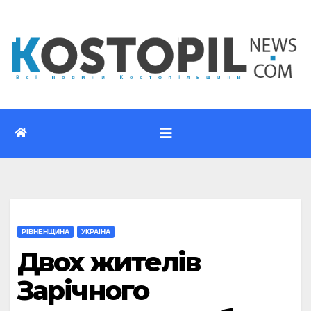
Перейти
до
вмісту
РІВНЕНЩИНА
УКРАЇНА
Двох жителів
Зарічного