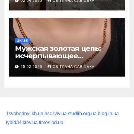
02.04.2026
СВІТЛАНА САВІЦЬКА
восстанавливающий
ритуал
ЦІКАВЕ
Мужская золотая цепь:
исчерпывающее
руководство по выбору
25.02.2026
СВІТЛАНА САВІЦЬКА
статусного украшения
1svobodnyi.kh.ua
hsc.lviv.ua
studlib.org.ua
biog.in.ua
lybid34.kiev.ua
times.od.ua