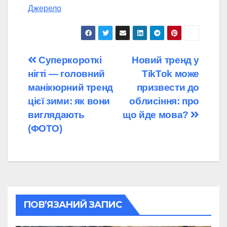
Джерело
Навігація
Суперкороткі
Новий тренд у
нігті — головний
TikTok може
записів
манікюрний тренд
призвести до
цієї зими: як вони
облисіння: про
виглядають
що йде мова?
(ФОТО)
ПОВ’ЯЗАНИЙ ЗАПИС