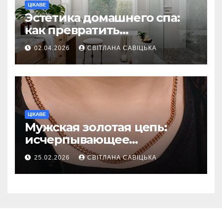
ЦІКАВЕ
Эстетика домашнего спа:
как превратить
ежедневную гигиену в
02.04.2026
СВІТЛАНА САВІЦЬКА
восстанавливающий
ритуал
ЦІКАВЕ
Мужская золотая цепь:
исчерпывающее
руководство по выбору
25.02.2026
СВІТЛАНА САВІЦЬКА
статусного украшения