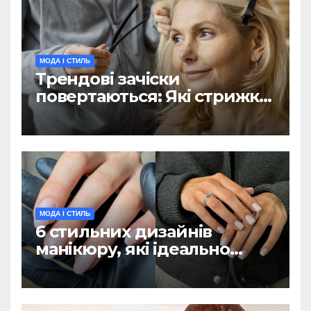
МОДА І СТИЛЬ
Трендові зачіски
повертаються: Які стрижки
з 90-х популярні цієї
зими(ФОТО)
МОДА І СТИЛЬ
6 стильних дизайнів
манікюру, які ідеально
підійдуть для холодної
пори (ФОТО)