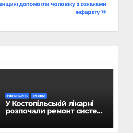
ненщині допомогли чоловіку з ознаками
інфаркту
РІВНЕНЩИНА
УКРАЇНА
У Костопільській лікарні
розпочали ремонт системи
гарячого водопостачання