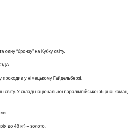
 одну “бронзу” на Кубку світу.
 ОДА.
у проходив у німецькому Гайдельберзі.
їн світу. У складі національної паралімпійської збірної кома
ли:
ія до 48 кг) – золото.