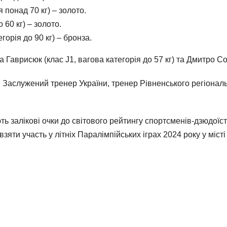
 понад 70 кг) – золото.
 60 кг) – золото.
орія до 90 кг) – бронза.
аврисюк (клас J1, вагова категорія до 57 кг) та Дмитро Соло
и Заслужений тренер України, тренер Рівненського регіона
 залікові очки до світового рейтингу спортсменів-дзюдоїст
зяти участь у літніх Паралімпійських іграх 2024 року у міст