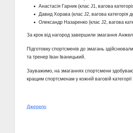
Анастасія Гарник (клас J1, вагова категорія
Давид Хорава (клас J2, вагова категорія до
Олександр Назаренко (клас J2, вагова катег
За крок від нагород завершили змагання Анжела Г
Підготовку спортсменів до змагань здійснювал
та тренер Іван Іваницький.
Зауважимо, на змаганнях спортсмени здобувають
кращим спортсменам у кожній ваговій категорії в
Джерело