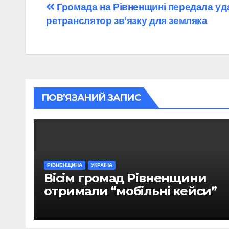
Навігація
Громада на Рівненщині передала уда
ретранслятор зв’язку для земляка
записів
ПОВ’ЯЗАНИЙ ЗАПИС
РІВНЕНЩИНА
УКРАЇНА
Вісім громад Рівненщини
отримали “мобільні кейси”