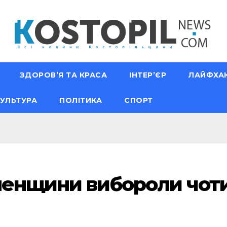
ЗДОРОВ’Я ТА КРАСА
ІНТЕР’ЄР
ЛАЙФХА
УЛЬТУРА
ПОЛІТИКА
СПОРТ
ненщини вибороли чот