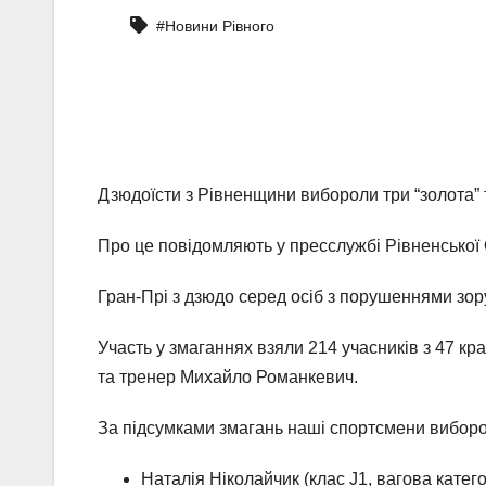
#Новини Рівного
Дзюдоїсти з Рівненщини вибороли три “золота” та
Про це повідомляють у пресслужбі Рівненської
Гран-Прі з дзюдо серед осіб з порушеннями зор
Участь у змаганнях взяли 214 учасників з 47 кра
та тренер Михайло Романкевич.
За підсумками змагань наші спортсмени виборо
Наталія Ніколайчик (клас J1, вагова категор