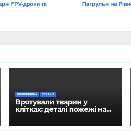
рні FPV-дрони та
Патрульні на Рів
РІВНЕНЩИНА
УКРАЇНА
Врятували тварин у
клітках: деталі пожежі на
ринку в Рівному