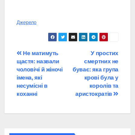
Джерело
Навігація
Не матимуть
У простих
щастя: назвали
смертних не
записів
чоловічі й жіночі
буває: яка група
імена, які
крові була у
несумісні в
королів та
коханні
аристократів