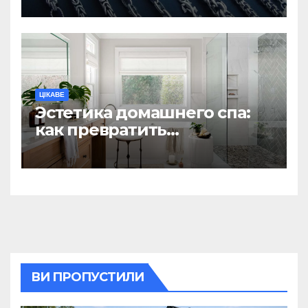
найнадійнішими
ЦІКАВЕ
Эстетика домашнего спа:
как превратить
ежедневную гигиену в
восстанавливающий
ритуал
ВИ ПРОПУСТИЛИ