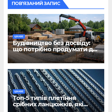
ПОВ’ЯЗАНИЙ ЗАПИС
ЦІКАВЕ
Будівництво без досвіду:
що потрібно продумати до
першої доставки на
ділянку
ЦІКАВЕ
Топ-5 типів плетіння
срібних ланцюжків, які
вважаються