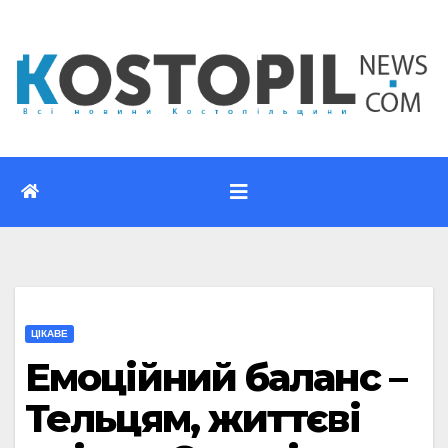
Перейти
до
вмісту
ЦІКАВЕ
Емоційний баланс –
Тельцям, життєві