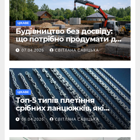
ЦІКАВЕ
Будівництво без досвіду:
що потрібно продумати до
першої доставки на
07.04.2026
СВІТЛАНА САВІЦЬКА
ділянку
ЦІКАВЕ
Топ-5 типів плетіння
срібних ланцюжків, які
вважаються
06.04.2026
СВІТЛАНА САВІЦЬКА
найнадійнішими