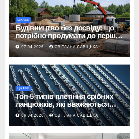
ЦІКАВЕ
Будівництво без досвіду: що
потрібно продумати до першої
доставки на ділянку
07.04.2026
СВІТЛАНА САВІЦЬКА
ЦІКАВЕ
Топ-5 типів плетіння срібних
ланцюжків, які вважаються
найнадійнішими
06.04.2026
СВІТЛАНА САВІЦЬКА