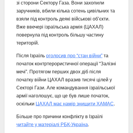
зі сторони Сектору Газа. Вони захопили
заручників, вбили кілька сотень цивільних та
взяли під контроль деякі військові об’єкти.
Вже ввечері ізраїльська армія (ЦАХАЛ)
повернула під контроль більшу частину
територій.
Після Ізраїль
оголосив про “стан війни”
та
початок контртерористичної операції “Залізні
мечі”. Протягом перших двох діб після
початку війни ЦАХАЛ вразив тисячі цілей у
Секторі Гази. Але командування ізраїльської
армії наголошує, що це був лише початок,
оскільки
ЦАХАЛ має намір знищити ХАМАС
.
Більше про причини конфлікту в Ізраїлі
читайте у матеріалі РБК-Україна
.