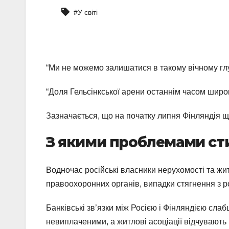
#У світі
“Ми не можемо залишатися в такому вічному глу
“Доля Гельсінкської арени останнім часом широк
Зазначається, що на початку липня Фінляндія щ
З якими проблемами ст
Водночас російські власники нерухомості та ж
правоохоронних органів, випадки стягнення з р
Банківські зв’язки між Росією і Фінляндією сла
невиплаченими, а житлові асоціації відчувають