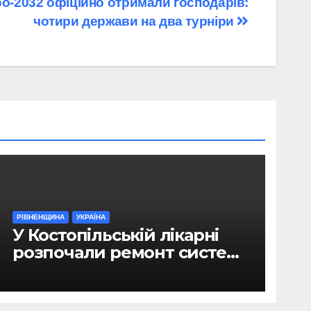
ро-2032 офіційно отримали господарів:
чотири держави на два турніри
РІВНЕНЩИНА
УКРАЇНА
У Костопільській лікарні
розпочали ремонт системи
гарячого водопостачання