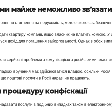
ами майже неможливо зв’язати
рнення стягнення на нерухомість, метою якого є забезпечен
ати квартиру компанії, якщо власник не платить комісію. У 
ться дохід для погашення заборгованості. Однак в обох випа
кли серйозні проблеми з комунікацією з російськими власни
ипадках вручення має здійснюватися владою, оскільки Росі
 що поштові послуги в Росії наразі не працюють.
и процедуру конфіскації
надавати послуги в подібних випадках також в електронному