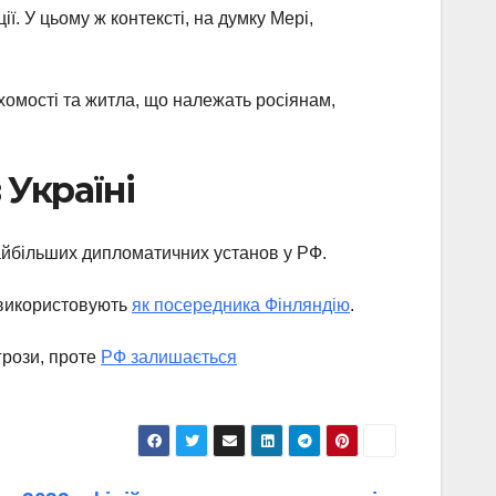
. У цьому ж контексті, на думку Мері,
хомості та житла, що належать росіянам,
 Україні
айбільших дипломатичних установ у РФ.
о використовують
як посередника Фінляндію
.
агрози, проте
РФ залишається