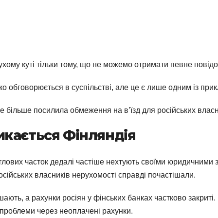
хому куті тільки тому, що не можемо отримати певне повідом
о обговорюється в суспільстві, але це є лише одним із прик
е більше посилила обмеження на в’їзд для російських власн
икається Фінляндія
итлових часток дедалі частіше нехтують своїми юридичними 
осійських власників нерухомості справді почастішали.
бшають, а рахунки росіян у фінських банках частково закрит
 проблеми через неоплачені рахунки.