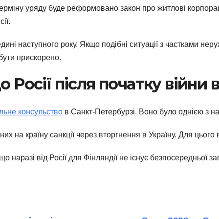
рміну уряду буде реформовано закон про житлові корпорації
ії.
ині наступного року. Якщо подібні ситуації з частками неру
бути прискорено.
 Росії після початку війни в
льне консульство
в Санкт-Петербурзі. Воно було однією з н
ених на країну санкції через вторгнення в Україну. Для цьог
що наразі від Росії для Фінляндії не існує безпосередньої з