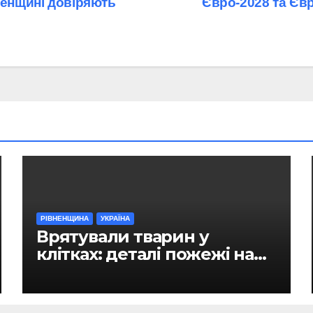
ненщині довіряють
Євро-2028 та Єв
РІВНЕНЩИНА
УКРАЇНА
Врятували тварин у
клітках: деталі пожежі на
ринку в Рівному