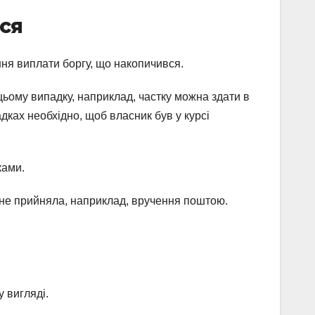
ся
ня виплати боргу, що накопичився.
цьому випадку, наприклад, частку можна здати в
дках необхідно, щоб власник був у курсі
ками.
я не прийняла, наприклад, вручення поштою.
 вигляді.