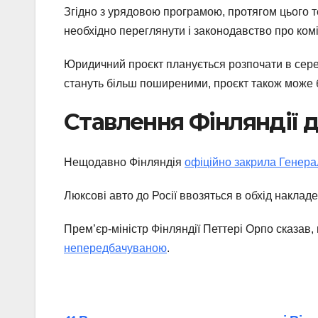
Згідно з урядовою програмою, протягом цього те
необхідно переглянути і законодавство про коміс
Юридичний проєкт планується розпочати в серед
стануть більш поширеними, проєкт також може 
Ставлення Фінляндії до
Нещодавно Фінляндія
офіційно закрила Генера
Люксові авто до Росії ввозяться в обхід наклад
Прем’єр-міністр Фінляндії Петтері Орпо сказав, 
непередбачуваною
.