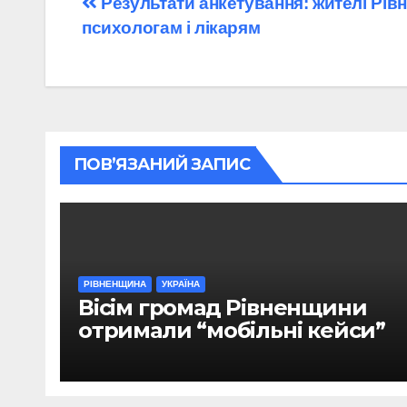
Навігація
Результати анкетування: жителі Рів
психологам і лікарям
записів
ПОВ’ЯЗАНИЙ ЗАПИС
РІВНЕНЩИНА
УКРАЇНА
Вісім громад Рівненщини
отримали “мобільні кейси”