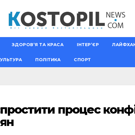
ЗДОРОВ’Я ТА КРАСА
ІНТЕР’ЄР
ЛАЙФХА
УЛЬТУРА
ПОЛІТИКА
СПОРТ
спростити процес конфі
іян