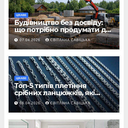
ЦІКАВЕ
Будівництво без досвіду:
що потрібно продумати до
першої доставки на
07.04.2026
СВІТЛАНА САВІЦЬКА
ділянку
ЦІКАВЕ
Топ-5 типів плетіння
срібних ланцюжків, які
вважаються
06.04.2026
СВІТЛАНА САВІЦЬКА
найнадійнішими