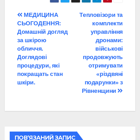
Навігація
МЕДИЦИНА
Тепловізори та
СЬОГОДЕННЯ:
комплекти
записів
Домашній догляд
управління
за шкірою
дронами:
обличчя.
військові
Доглядові
продовжують
процедури, які
отримувати
покращать стан
«різдвяні
шкіри.
подарунки» з
Рівненщини
ПОВ’ЯЗАНИЙ ЗАПИС