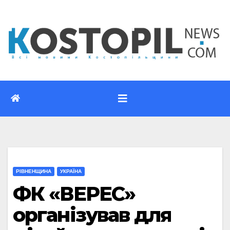
Перейти
до
вмісту
РІВНЕНЩИНА
УКРАЇНА
ФК «ВЕРЕС»
організував для